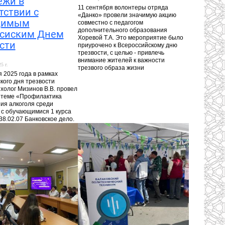
ежи в
11 сентября волонтеры отряда
тствии с
«Данко» провели значимую акцию
димым
совместно с педагогом
дополнительного образования
ссиским Днем
Хоревой Т.А. Это мероприятие было
сти
приурочено к Всероссийскому дню
трезвости, с целью - привлечь
внимание жителей к важности
5 г.
трезвого образа жизни
 2025 года в рамках
кого дня трезвости
ихолог Мизинов В.В. провел
 теме «Профилактика
ия алкоголя среди
с обучающимися 1 курса
 38.02.07 Банковское дело.