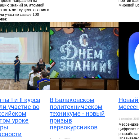
 Проект направлен на
против все
ацию знаний об атомной
Мировой В
а пять лет существования в
ли участие свыше 100
овек
ты I и II курса
В Балаковском
Новый
ли участие во
политехническом
мессе
ссийском
техникуме - новый
том уроке
призыв
1 сентября 2025
Мессенджер
уры
первокурсников
цифровая 
асности
разработан
Правитель