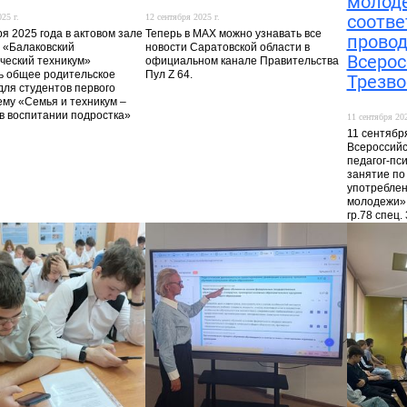
молод
соотве
25 г.
12 сентября 2025 г.
я 2025 года в актовом зале
Теперь в MAX можно узнавать все
прово
 «Балаковский
новости Саратовской области в
Всеро
ческий техникум»
официальном канале Правительства
ь общее родительское
Пул Z 64.
Трезво
для студентов первого
ему «Семья и техникум –
в воспитании подростка»
11 сентября 202
11 сентября
Всероссийс
педагог-пс
занятие по
употреблен
молодежи» 
гр.78 спец.