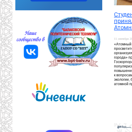
Студе
приня
Атомн
11 сентября 20
«Атомный 
просветит
организу
города» п
Госкорпор
популяриз
повышения
к вопроса
экологии,
атомной 