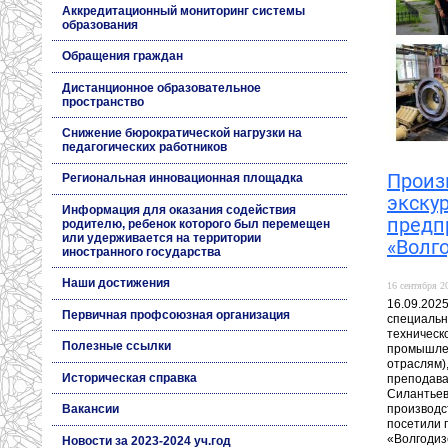
Аккредитационный мониторинг системы
образования
Обращения граждан
Дистанционное образовательное
пространство
Снижение бюрократической нагрузки на
педагогических работников
Произ
Региональная инновационная площадка
экску
Информация для оказания содействия
предп
родителю, ребенок которого был перемещен
или удерживается на территории
«Волг
иностранного государства
Наши достижения
16 сентября 20
16.09.2025
Первичная профсоюзная организация
специальн
техническ
Полезные ссылки
промышлен
отраслям),
Историческая справка
преподава
Силантьев
производс
Вакансии
посетили 
«Волгоди
Новости за 2023-2024 уч.год