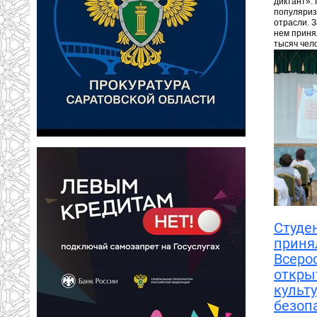
диктант».
популяриз
отрасли. З
нем приня
тысяч чел
Студен
приня
Всеро
откры
культ
безоп