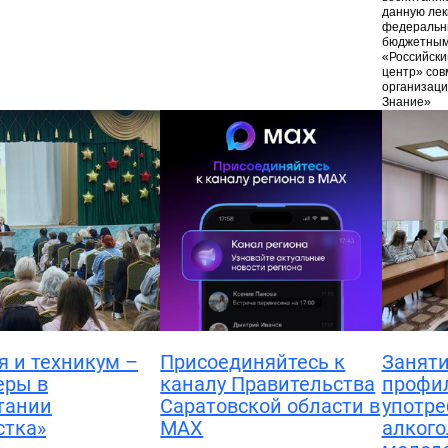
данную лек
федеральн
бюджетным
«Российски
центр» сов
организаци
Знание»
я и техникум –
Присоединяйтесь к
Заняти
еры в
каналу Правительства
профи
тании
Саратовской области в
употре
стка»
MAX
алкого