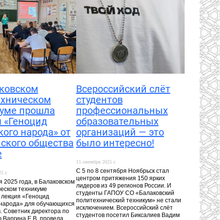
ковском
Всероссийский слёт
ехническом
студентов
куме прошла
профессиональных
 «Геноцид
образовательных
кого народа» от
организаций — это
ского общества
было интересно!
е
15 сентября 2025 г.
С 5 по 8 сентября Ноябрьск стал
5 г.
центром притяжения 150 ярких
я 2025 года, в Балаковском
лидеров из 49 регионов России. И
еском техникуме
студенты ГАПОУ СО «Балаковский
 лекция «Геноцид
политехнический техникум» не стали
 народа» для обучающихся
исключением. Всероссийский слёт
в. Советник директора по
студентов посетил Биксалиев Вадим
 Варгина Е.В. провела