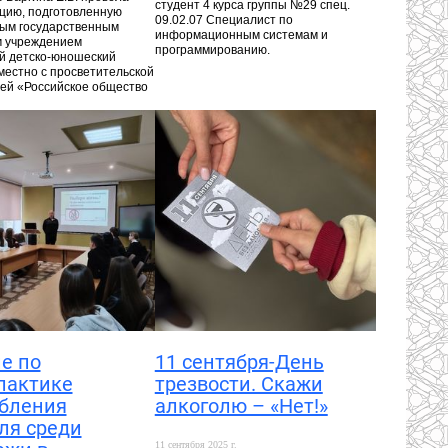
студент 4 курса группы №29 спец.
цию, подготовленную
09.02.07 Специалист по
ым государственным
информационным системам и
 учреждением
программированию.
й детско-юношеский
местно с просветительской
ей «Российское общество
е по
11 сентября-День
лактике
трезвости. Скажи
бления
алкоголю – «Нет!»
ля среди
11 сентября 2025 г.