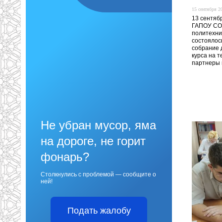
15 сентября 20
13 сентябр
ГАПОУ СО
политехни
состоялос
собрание 
курса на т
партнеры 
Не убран мусор, яма
на дороге, не горит
фонарь?
Столкнулись с проблемой — сообщите о
ней!
Подать жалобу