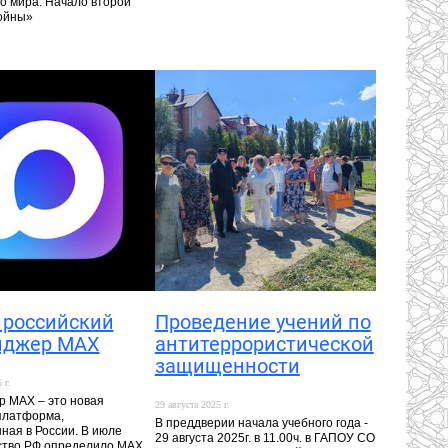
го мира. Начало второй
ойны»
 российский
Проведение учений по
нджер MAX
антитеррористической
защищенности
 г.
 MAX – это новая
29 августа 2025 г.
платформа,
В преддверии начала учебного года -
ная в России. В июле
29 августа 2025г. в 11.00ч. в ГАПОУ СО
ство РФ определило MAX