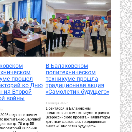
ковском
В Балаковском
ехническом
политехническом
куме прошел
техникуме прошла
екторий ко Дню
традиционная акция
ния Второй
«Самолетик будущего»
ой войны
1 сентября 2025 г.
1 сентября, в Балаковском
 г.
политехническом техникуме, в рамках
 2025 года советником
Всероссийского проекта «Навигаторы
по воспитанию Варгиной
детства» состоялась традиционная
дентов гр. 70 и гр.55
акция «Самолётик будущего»
инолекторий «Япония