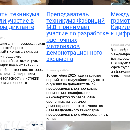
нты техникума
Преподаватель
Между
ли участие в
техникума Фабриций
грамот
ом диктанте
М.В. принимает
Кирил
участие по разработке
к цифр
оценочных
25 г.
диктант» — всероссийский
материалов
8 сентября 2025
ельский проект,
8 сентября 
демонстрационного
емый Союзом «Атомные
Международ
ри поддержке
экзамена
Балаковско
ации «Росатом» с целью
техникуме 
ации научных знаний и
курса групп
 общественного интереса
10 сентября 2025 г.
информацио
м атомной энергетики,
10 сентября 2025 года стартовал
больше зн
 безопасности и истории
первый в новом учебном году поток
промышленности
обучения по дополнительной
профессиональной программе
повышения квалификации
«Акселератор по разработке
оценочных материалов
демонстрационного экзамена» на
базе Федерального технопарка
профессионального образования в г.
Калуге.