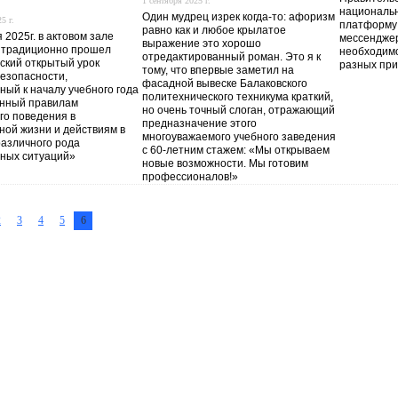
1 сентября 2025 г.
националь
Один мудрец изрек когда-то: афоризм
5 г.
платформу
равно как и любое крылатое
 2025г. в актовом зале
мессенджер
выражение это хорошо
 традиционно прошел
необходимо
отредактированный роман. Это я к
ский открытый урок
разных пр
тому, что впервые заметил на
безопасности,
фасадной вывеске Балаковского
ный к началу учебного года
политехнического техникума краткий,
нный правилам
но очень точный слоган, отражающий
го поведения в
предназначение этого
ной жизни и действиям в
многоуважаемого учебного заведения
различного рода
с 60-летним стажем: «Мы открываем
ных ситуаций»
новые возможности. Мы готовим
профессионалов!»
2
3
4
5
6