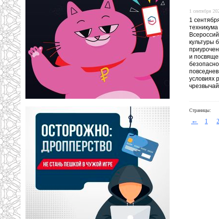
1 сентября 202
1 сентября
техникума
Всероссий
культуры 
приурочен
и посвяще
безопасно
повседнев
условиях 
чрезвычай
Страницы:
←
1