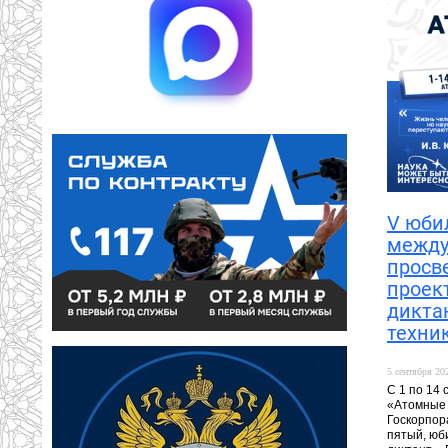
V юби
между
просв
проек
дикта
техни
5 сентября 202
С 1 по 14
«Атомные 
Госкорпор
пятый, ю