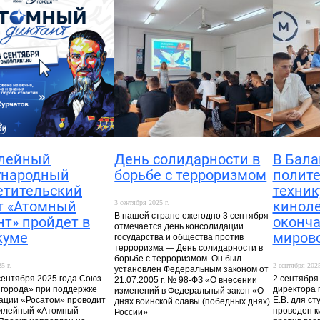
лейный
День солидарности в
В Бала
народный
борьбе с терроризмом
полит
етительский
техни
т «Атомный
кинол
3 сентября 2025 г.
В нашей стране ежегодно 3 сентября
нт» пройдет в
оконча
отмечается день консолидации
куме
миров
государства и общества против
терроризма — День солидарности в
борьбе с терроризмом. Он был
5 г.
2 сентября 2025
установлен Федеральным законом от
 сентября 2025 года Союз
2 сентября
21.07.2005 г. № 98-ФЗ «О внесении
города» при поддержке
директора 
изменений в Федеральный закон «О
ации «Росатом» проводит
Е.В. для сту
днях воинской славы (победных днях)
билейный «Атомный
проведен к
России»