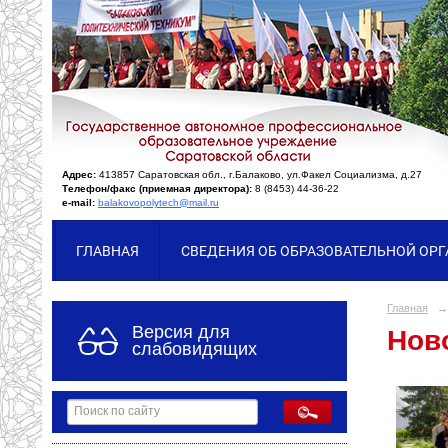
Адрес:
413857 Саратовская обл., г.Балаково, ул.Факел Социализма, д.27
Телефон/факс (приемная директора):
8 (8453) 44-36-22
e-mail:
balakovopolytech@mail.ru
ГЛАВНАЯ
СВЕДЕНИЯ ОБ ОБРАЗОВАТЕЛЬНОЙ ОР
Главная
→
Версия для
Ново
слабовидящих