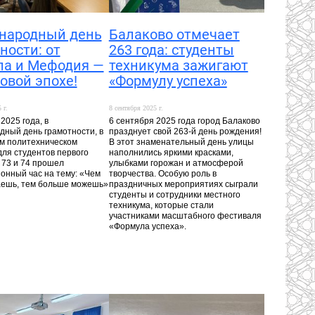
народный день
Балаково отмечает
ности: от
263 года: студенты
ла и Мефодия —
техникума зажигают
овой эпохе!
«Формулу успеха»
 г.
8 сентября 2025 г.
2025 года, в
6 сентября 2025 года город Балаково
ный день грамотности, в
празднует свой 263-й день рождения!
м политехническом
В этот знаменательный день улицы
для студентов первого
наполнились яркими красками,
 73 и 74 прошел
улыбками горожан и атмосферой
нный час на тему: «Чем
творчества. Особую роль в
аешь, тем больше можешь»
праздничных мероприятиях сыграли
студенты и сотрудники местного
техникума, которые стали
участниками масштабного фестиваля
«Формула успеха».