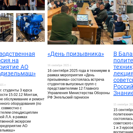
водственная
«День призывника»
В Бала
рсия на
полит
риятие АО
техни
16 сентября 2025 г.
16 сентября 2025 года в техникуме в
одизельмаш»
лекция
рамках мероприятия «День
советс
призывника» состоялась встреча
студентов выпускных групп с
Россий
25 г.
представителями 12 Главного
г. студенты 3 курса
Знани
Управления Министерства Обороны
ости 15.02.12 Монтаж,
РФ Энгельский гарнизон
ое обслуживание и ремонт
ного оборудования (по
15 сентября 202
 совместно с
15 сентябр
телем спецдисциплин
политехнич
ой Л.А. в рамках
состоялась
твенной экскурсии
советского
предприятие АО
1 и 3 курсо
зельмаш»
воспитанию