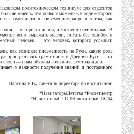
лаковском политехническом техникуме для студентов
 больше знаешь, тем больше можешь», в ходе которого
ости грамотности в современном мире и о том, как
годня — не просто ценно, а жизненно необходимо. В
 умение ясно выражать мысли, писать без ошибок и
мотный человек — это человек, которого услышат,
али, как возникла письменность на Руси, какую роль
 распространялась грамотность в Древней Руси — от
и слово — и мы обязаны сохранить эту традицию.
инает о важности получения знаний и постоянного
Варгина Е.В., советник директора по воспитанию
#
НавигаторыДетства
#
Росдетцентр
#
НавигаторыСПО
#
НавигаторыСПО64