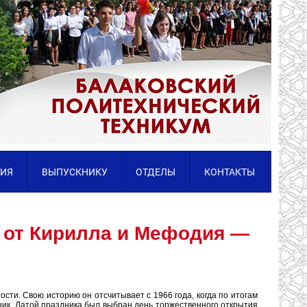
ИЯ
ВЫПУСКНИКУ
ОТДЕЛЫ
КОНТАКТЫ
 от Кирилла и Мефодия —
ти. Свою историю он отсчитывает с 1966 года, когда по итогам
к. Датой праздника был выбран день торжественного открытия