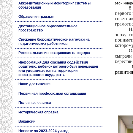
этой конф
Аккредитационный мониторинг системы
8
образования
первого 
Обращения граждан
советни
грамотно
Дистанционное образовательное
Н
пространство
эпоху с
понимат
Снижение бюрократической нагрузки на
педагогических работников
которому
О
Региональная инновационная площадка
сыграли
берестян
Информация для оказания содействия
родителю, ребенок которого был перемещен
или удерживается на территории
развития
иностранного государства
Наши достижения
Первичная профсоюзная организация
Полезные ссылки
Историческая справка
Вакансии
Новости за 2023-2024 уч.год