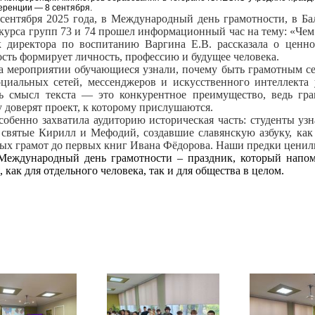
еренции — 8 сентября.
 сентября 2025 года, в Международный день грамотности, в Ба
курса групп 73 и 74 прошел информационный час на тему: «Чем
к директора по воспитанию Варгина Е.В. рассказала о ценн
сть формирует личность, профессию и будущее человека.
а мероприятии обучающиеся узнали, почему быть грамотным се
оциальных сетей, мессенджеров и искусственного интеллекта
ь смысл текста — это конкурентное преимущество, ведь гра
 доверят проект, к которому прислушаются.
собенно захватила аудиторию историческая часть: студенты узн
 святые Кирилл и Мефодий, создавшие славянскую азбуку, как
ых грамот до первых книг Ивана Фёдорова. Наши предки ценил
Международный день грамотности – праздник, который напом
, как для отдельного человека, так и для общества в целом.