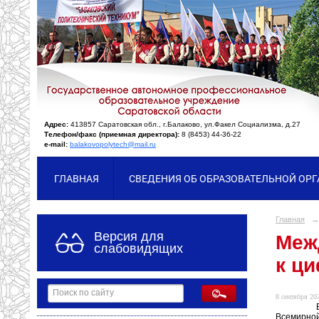
Адрес:
413857 Саратовская обл., г.Балаково, ул.Факел Социализма, д.27
Телефон/факс (приемная директора):
8 (8453) 44-36-22
e-mail:
balakovopolytech@mail.ru
ГЛАВНАЯ
СВЕДЕНИЯ ОБ ОБРАЗОВАТЕЛЬНОЙ ОР
Главная
→
Версия для
Меж
слабовидящих
к ц
8 сентября 202
Всемирной