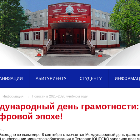
ГАНИЗАЦИИ
АБИТУРИЕНТУ
СТУДЕНТУ
ИНФОРМАЦ
Информация
→
Новости в 2025-2026 учебном году
дународный день грамотности:
ифровой эпохе!
5 г.
Ежегодно во всем мире 8 сентября отмечается Международный день грамотнос
 конференции министров образования в Тегеране ЮНЕСКО учредило праздни