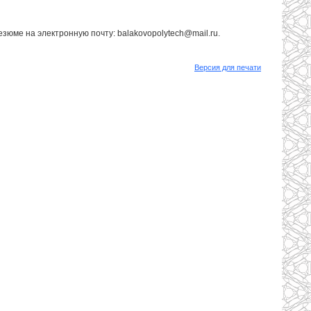
зюме на электронную почту: balakovopolytech@mail.ru.
Версия для печати