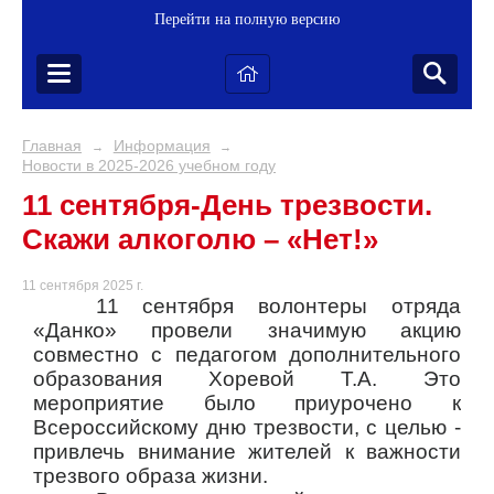
Перейти на полную версию
Главная
Информация
→
→
Новости в 2025-2026 учебном году
11 сентября-День трезвости.
Скажи алкоголю – «Нет!»
11 сентября 2025 г.
11 сентября волонтеры отряда
«Данко» провели значимую акцию
совместно с педагогом дополнительного
образования Хоревой Т.А. Это
мероприятие было приурочено к
Всероссийскому дню трезвости, с целью -
привлечь внимание жителей к важности
трезвого образа жизни.