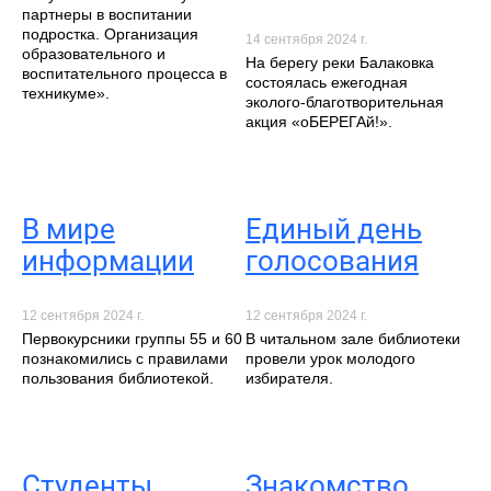
партнеры в воспитании
подростка. Организация
14 сентября 2024 г.
образовательного и
На берегу реки Балаковка
воспитательного процесса в
состоялась ежегодная
техникуме».
эколого-благотворительная
акция «оБЕРЕГАй!».
В мире
Единый день
информации
голосования
12 сентября 2024 г.
12 сентября 2024 г.
Первокурсники группы 55 и 60
В читальном зале библиотеки
познакомились с правилами
провели урок молодого
пользования библиотекой.
избирателя.
Студенты
Знакомство