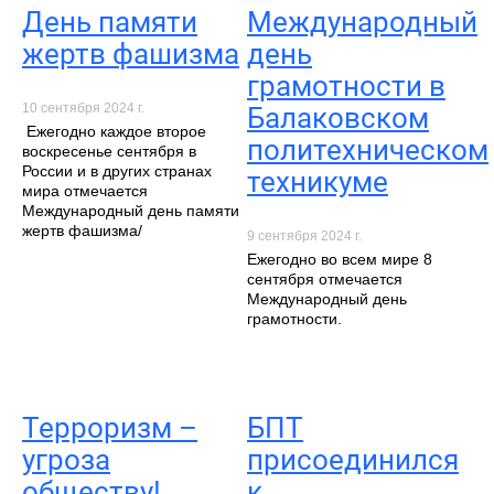
День памяти
Международный
жертв фашизма
день
грамотности в
10 сентября 2024 г.
Балаковском
Ежегодно каждое второе
политехническом
воскресенье сентября в
России и в других странах
техникуме
мира отмечается
Международный день памяти
жертв фашизма/
9 сентября 2024 г.
Ежегодно во всем мире 8
сентября отмечается
Международный день
грамотности.
Терроризм –
БПТ
угроза
присоединился
обществу!
к