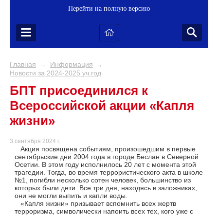
Перейти на полную версию
Главная
Информация
→
→
Новости за 2024-2025 уч.год
БПТ присоединился к
Всероссийской акции «Капля
жизни»
3 сентября 2024 г.
Акция посвящена событиям, произошедшим в первые
сентябрьские дни 2004 года в городе Беслан в Северной
Осетии. В этом году исполнилось 20 лет с момента этой
трагедии. Тогда, во время террористического акта в школе
№1, погибли несколько сотен человек, большинство из
которых были дети. Все три дня, находясь в заложниках,
они не могли выпить и капли воды.
«Капля жизни» призывает вспомнить всех жертв
терроризма, символически напоить всех тех, кого уже с