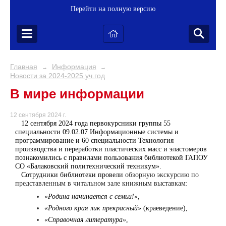
Перейти на полную версию
Главная
Информация
→
→
Новости за 2024-2025 уч.год
В мире информации
12 сентября 2024 г.
12 сентября 2024 года первокурсники группы 55
специальности 09.02.07 Информационные системы и
программирование и 60 специальности Технология
производства и переработки пластических масс и эластомеров
познакомились с правилами пользования библиотекой ГАПОУ
СО «Балаковский политехнический техникум».
Сотрудники библиотеки провели
обзорную экскурсию по
представленным в читальном зале книжным выставкам:
«Родина начинается с семьи!»,
«Родного края лик прекрасный»
(краеведение),
«Справочная литература»
,