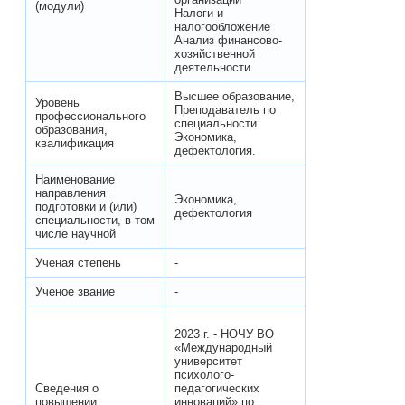
(модули)
Налоги и
налогообложение
Анализ финансово-
хозяйственной
деятельности.
Высшее образование,
Уровень
Преподаватель по
профессионального
специальности
образования,
Экономика,
квалификация
дефектология.
Наименование
направления
Экономика,
подготовки и (или)
дефектология
специальности, в том
числе научной
Ученая степень
-
Ученое звание
-
2023 г. - НОЧУ ВО
«Международный
университет
психолого-
Сведения о
педагогических
повышении
инноваций» по