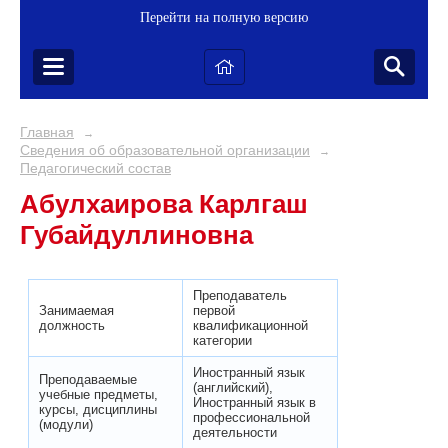
Перейти на полную версию
Главная
→
Сведения об образовательной организации
→
Педагогический состав
Абулхаирова Карлгаш
Губайдуллиновна
Преподаватель
Занимаемая
первой
должность
квалификационной
категории
Иностранный язык
Преподаваемые
(английский),
учебные предметы,
Иностранный язык в
курсы, дисциплины
профессиональной
(модули)
деятельности