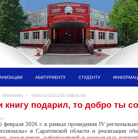
ГАНИЗАЦИИ
АБИТУРИЕНТУ
СТУДЕНТУ
ИНФОРМАЦ
Информация
→
Новости в 2025-2026 учебном году
 книгу подарил, то добро ты с
26 г.
6 февраля 2026 г.
в рамках проведения
IV
регионально
ссионалы» в Саратовской области и реализации о
тов, школьников, работодателей и социальных партне