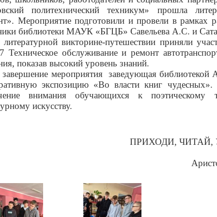
овский политехнический техникум» прошла литер
нт».
Мероприятие подготовили и провели в
рамках р
ники библиотеки МАУК «БГЦБ» Савельева А.С. и Сата
В
литературной викторине-путешествии
приняли участ
07 Техническое обслуживание и ремонт автотранспо
ния, показав высокий уровень знаний.
 завершение мероприятия
заведующая библиотекой А
ративную экспозицию «Во власти книг чудесных».
ечение внимания обучающихся к поэтическому т
турному искусству.
ПРИХОДИ, ЧИТАЙ,
Арист