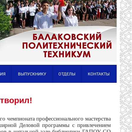
ИЯ
ВЫПУСКНИКУ
ОТДЕЛЫ
КОНТАКТЫ
отворил!
го чемпионата профессионального мастерства
бширной Деловой программы с привлечением
ров
в читальной зале библиотеки ГАПОУ СО