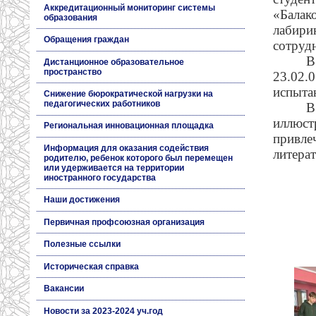
Аккредитационный мониторинг системы
«Балак
образования
лабири
Обращения граждан
сотруд
Дистанционное образовательное
пространство
23.02.
испыта
Снижение бюрократической нагрузки на
педагогических работников
В
иллюст
Региональная инновационная площадка
привл
Информация для оказания содействия
литера
родителю, ребенок которого был перемещен
или удерживается на территории
иностранного государства
Наши достижения
Первичная профсоюзная организация
Полезные ссылки
Историческая справка
Вакансии
Новости за 2023-2024 уч.год