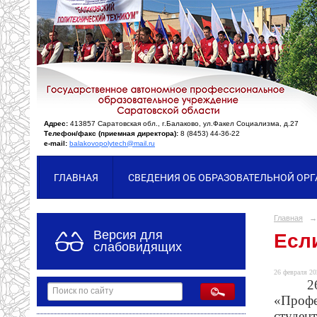
Адрес:
413857 Саратовская обл., г.Балаково, ул.Факел Социализма, д.27
Телефон/факс (приемная директора):
8 (8453) 44-36-22
e-mail:
balakovopolytech@mail.ru
ГЛАВНАЯ
СВЕДЕНИЯ ОБ ОБРАЗОВАТЕЛЬНОЙ ОР
Главная
→
Версия для
Если
слабовидящих
26 февраля 20
2
«Профе
студен