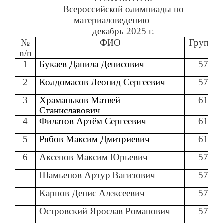
Всероссийской олимпиады по
материаловедению
декабрь 2025 г.
№
ФИО
Группа
n/n
1
Букаев Данила Денисович
57
2
Колдомасов Леонид Сергеевич
57
3
Храманьков Матвей
61
Станиславович
4
Филатов Артём Сергеевич
61
5
Рябов Максим Дмитриевич
61
6
Аксенов Максим Юрьевич
57
Шамьенов Артур Вагизович
57
Карпов Денис Алексеевич
57
Островский Ярослав Романович
57