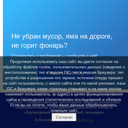
Не убран мусор, яма на дороге,
не горит фонарь?
Столкнулись с проблемой — сообщите о ней!
Продолжая использовать наш сайт, вы даете согласие на
обработку файлов cookie, пользовательских данных (сведения о
Подать жалобу
местоположении; тип и версия ОС; тип и версия Браузера; тип
устройства и разрешение его экрана; источник откуда пришел
на сайт пользователь; с какого сайта или по какой рекламе; язык
ОС и Браузера; какие страницы открывает и на какие кнопки
нажимает пользователь; ip-адрес) в целях функционирования
сайта и проведения статистических исследований и обзоров.
© 2026г., Государственное автономное профессиональное
Если вы не хотите, чтобы ваши данные обрабатывались,
образовательное учреждение Саратовской области
покиньте сайт.
«Балаковский политехнический техникум»
Согласен
© Конструктор сайтов
Nubex.ru