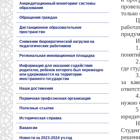
Аккредитационный мониторинг системы
провел
образования
только 
Обращения граждан
Ц
работа
Дистанционное образовательное
пространство
придум
И
Снижение бюрократической нагрузки на
педагогических работников
1
поняти
Региональная инновационная площадка
2
Информация для оказания содействия
где ст
родителю, ребенок которого был перемещен
3
или удерживается на территории
иностранного государства
за как
ответст
Наши достижения
4
Первичная профсоюзная организация
нужно б
Полезные ссылки
5
юридич
Историческая справка
Н
Вакансии
Студен
решени
Новости за 2023-2024 уч.год