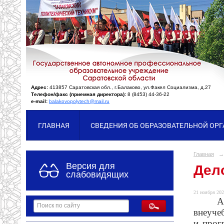
Адрес:
413857 Саратовская обл., г.Балаково, ул.Факел Социализма, д.27
Телефон/факс (приемная директора):
8 (8453) 44-36-22
e-mail:
balakovopolytech@mail.ru
ГЛАВНАЯ
СВЕДЕНИЯ ОБ ОБРАЗОВАТЕЛЬНОЙ ОР
Главная
→
Версия для
Дело
слабовидящих
21 ноября 202
А
внеуче
и прог