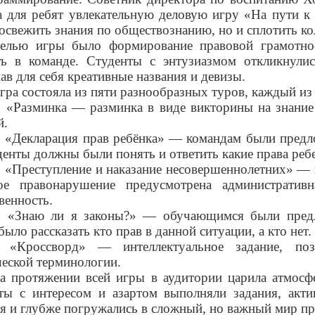
а для ребят увлекательную деловую игру «На пути к 
освежить знания по обществознанию, но и сплотить ко
елью игры было формирование правовой грамотнос
ть в команде. Студенты с энтузиазмом откликнули
ав для себя креативные названия и девизы.
гра состояла из пяти разнообразных туров, каждый из
. «Разминка — разминка в виде викторины на знани
й.
. «Декларация прав ребёнка» — командам были предл
уденты должны были понять и ответить какие права ре
. «Преступление и наказание несовершеннолетних» — 
ое правонарушение предусмотрена административн
венность.
. «Знаю ли я законы?» — обучающимся были предл
ыло рассказать кто прав в данной ситуации, а кто нет.
 «Кроссворд» — интеллектуальное задание, по
еской терминологии.
а протяжении всей игры в аудитории царила атмосф
ты с интересом и азартом выполняли задания, акти
я и глубже погружались в сложный, но важный мир пр