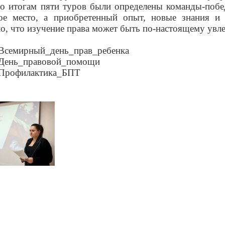
о итогам пяти туров были определены команды-побед
ое место, а приобретенный опыт, новые знания и
ло, что изучение права может быть по-настоящему ув
Всемирный_день_прав_ребенка
День_правовой_помощи
Профилактика_БПТ