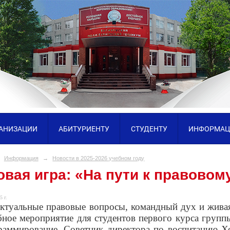
ГАНИЗАЦИИ
АБИТУРИЕНТУ
СТУДЕНТУ
ИНФОРМАЦ
Информация
→
Новости в 2025-2026 учебном году
вая игра: «На пути к правовом
5 г.
ктуальные правовые вопросы, командный дух и жива
бное мероприятие для студентов первого курса груп
раммирование. Советник директора по воспитанию Хо