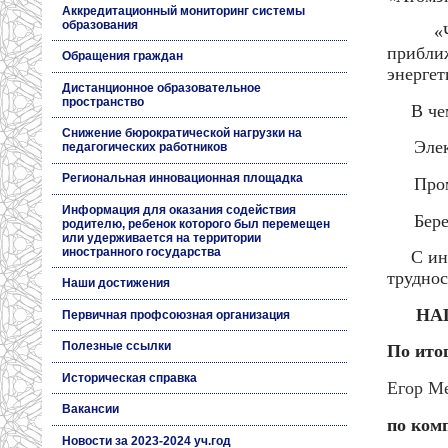
Аккредитационный мониторинг системы
образования
«
приближ
Обращения граждан
энергет
Дистанционное образовательное
пространство
В че
Снижение бюрократической нагрузки на
·
Эле
педагогических работников
Региональная инновационная площадка
·
Про
Информация для оказания содействия
·
Бер
родителю, ребенок которого был перемещен
или удерживается на территории
иностранного государства
С ин
труднос
Наши достижения
НА
Первичная профсоюзная организация
Полезные ссылки
По ито
Историческая справка
Егор М
Вакансии
по ком
Новости за 2023-2024 уч.год