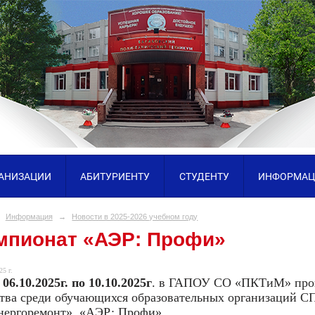
ГАНИЗАЦИИ
АБИТУРИЕНТУ
СТУДЕНТУ
ИНФОРМАЦ
Информация
→
Новости в 2025-2026 учебном году
мпионат «АЭР: Профи»
25 г.
 06.10.2025г. по 10.10.2025г
. в ГАПОУ СО «ПКТиМ» пров
ства среди обучающихся образовательных организаций С
нергоремонт» «АЭР: Профи».