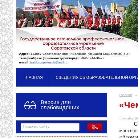
Адрес:
413857 Саратовская обл., г.Балаково, ул.Факел Социализма, д.27
Телефон/факс (приемная директора):
8 (8453) 44-36-22
e-mail:
balakovopolytech@mail.ru
ГЛАВНАЯ
СВЕДЕНИЯ ОБ ОБРАЗОВАТЕЛЬНОЙ ОР
Главная
→
Версия для
«Че
слабовидящих
10 октября 20
С
мастер
«Атомэ