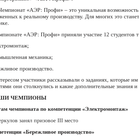
Чемпионат «АЭР: Профи» – это уникальная возможность 
енных к реальному производству. Для многих это стане
ике.
мпионате «АЭР: Профи» приняли участие 12 студентов 
ктромонтаж;
мышленная механика;
ежливое производство.
тересом участники рассказывали о заданиях, которые им
тями они столкнулись и какие дополнительные знания и
ШИ ЧЕМПИОНЫ
гам чемпионата по компетенции «Электромонтаж»
еркулов занял призовое
III
место
петенции «Бережливое производство»