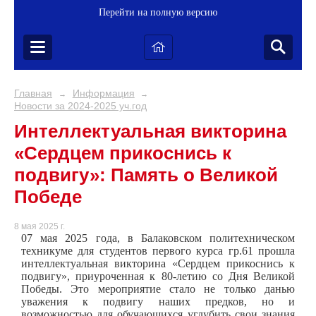
Перейти на полную версию
Главная
Информация
→
→
Новости за 2024-2025 уч.год
Интеллектуальная викторина
«Сердцем прикоснись к
подвигу»: Память о Великой
Победе
8 мая 2025 г.
07 мая 2025 года, в Балаковском политехническом
техникуме для студентов первого курса гр.61 прошла
интеллектуальная викторина «Сердцем прикоснись к
подвигу», приуроченная к 80-летию со Дня Великой
Победы. Это мероприятие стало не только данью
уважения к подвигу наших предков, но и
возможностью для обучающихся углубить свои знания