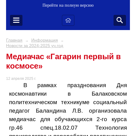
Перейти на полную версию
Главная
Информация
→
→
Новости за 2024-2025 уч.год
Медиачас «Гагарин первый в
космосе»
12 апреля 2025 г.
В
рамках празднования Дня
космонавтики в Балаковском
политехническом техникуме социальный
педагог Баландина Л.В. организовала
медиачас для обучающихся 2-го курса
гр.46 спец.18.02.07 Технология