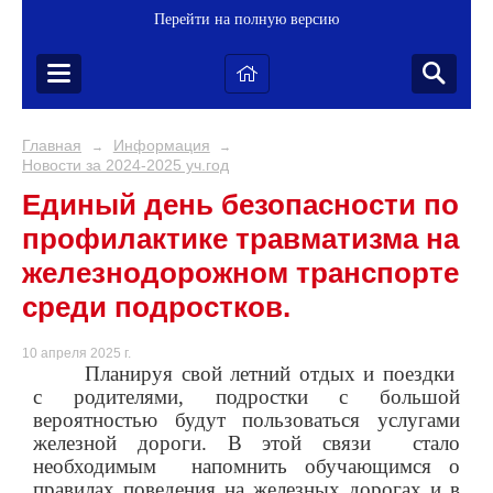
Перейти на полную версию
Главная
Информация
→
→
Новости за 2024-2025 уч.год
Единый день безопасности по
профилактике травматизма на
железнодорожном транспорте
среди подростков.
10 апреля 2025 г.
Планируя свой летний отдых и поездки
с родителями, подростки с большой
вероятностью будут пользоваться услугами
железной дороги. В этой связи
стало
необходимым
напомнить обучающимся о
правилах поведения на железных дорогах и в