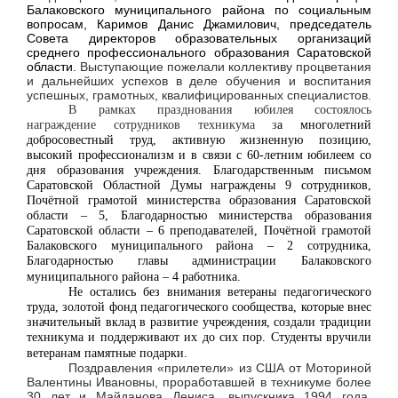
Балаковского муниципального района по социальным
вопросам, Каримов Данис Джамилович, председатель
Совета директоров образовательных организаций
среднего профессионального образования Саратовской
области.
Выступающие пожелали коллективу процветания
и дальнейших успехов в деле обучения и воспитания
успешных, грамотных, квалифицированных специалистов.
В рамках празднования юбилея состоялось
награждение сотрудников техникума з
а многолетний
добросовестный труд, активную жизненную позицию,
высокий профессионализм и в связи с 60-летним юбилеем со
дня образования учреждения. Благодарственным письмом
Саратовской Областной Думы награждены 9 сотрудников,
Почётной грамотой министерства образования Саратовской
области – 5,
Благодарностью министерства образования
Саратовской области – 6 преподавателей, Почётной грамотой
Балаковского муниципального района – 2 сотрудника,
Благодарностью главы администрации Балаковского
муниципального района – 4 работника.
Не остались без внимания ветераны педагогического
труда, золотой фонд педагогического сообщества, которые внес
значительный вклад в развитие учреждения, создали традиции
техникума и поддерживают их до сих пор. Студенты вручили
ветеранам памятные подарки.
Поздравления «прилетели» из США от Моториной
Валентины Ивановны, проработавшей в техникуме более
30 лет и Майданова Дениса, выпускника 1994 года.