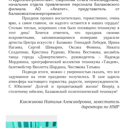
начальник отдела привлечения персонала Балаковского
филиала АО «Апатит», представитель от
Балаковоатомэнергоремонт.
Праздник прошел восхитительно, торжественно, очень
ярко, а самое главное, он надолго останется в наших сердцах!
Столько теплых, искренних слов было посвящено техникуму в
этот день! Хочется отметить, что праздник своими
искрометными, запоминающимися номерами украсили
артисты Центра искусств г. Балаково: Геннадий Лебедев, Ирина
Нагаева, Сергей Шевырин, Оксана Фомина, Никита
Солдатенко, Кристина Руденко, Юнона Востокова; ансамбль
танца города «Дивертисмент», руководитель – Надежда
Мордовина; хреографический коллектив техникума «Тандем»,
балетмейстер Виолетта Шардина, Чистякова Татьяна.
Подводя итоги, можно с уверенностью сказать, что все
задуманное на этом празднике получилось. В зале царила
атмосфера настоящего торжества, радости, непринужденности.
С Юбилеем! Долгой и процветающей жизни! Вперёд к
столетнему юбилею, Балаковский политехнический техникум!
Кинжинова Наталья Александровна, заместитель
директора по НМР