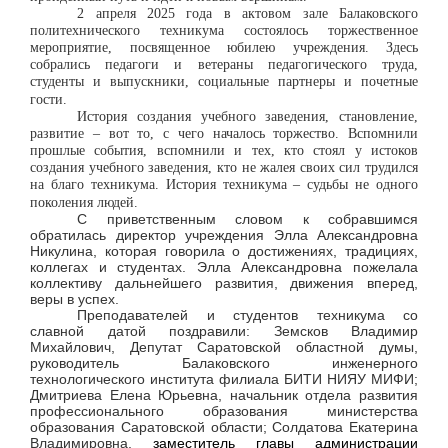
2 апреля 2025 года в актовом зале Балаковского
политехнического техникума состоялось торжественное
мероприятие, посвященное юбилею учреждения. Здесь
собрались педагоги и ветераны педагогического труда,
студенты и выпускники, социальные партнеры и почетные
гости.
История создания учебного заведения, становление,
развитие – вот то, с чего началось торжество. Вспомнили
прошлые события, вспомнили и тех, кто стоял у истоков
создания учебного заведения, кто не жалея своих сил трудился
на благо техникума. История техникума – судьбы не одного
поколения людей.
С приветственным словом к собравшимся
обратилась директор учреждения Элла Александровна
Никулина, которая говорила о достижениях, традициях,
коллегах и студентах. Элла Александровна пожелала
коллективу дальнейшего развития, движения вперед,
веры в успех.
Преподавателей и студентов техникума со
славной датой поздравили: Земсков Владимир
Михайлович, Депутат Саратовской областной думы,
руководитель Балаковского инженерного
технологического института филиала БИТИ НИЯУ МИФИ;
Дмитриева Елена Юрьевна, начальник отдела развития
профессионального образования министерства
образования Саратовской области; Солдатова Екатерина
Владимировна,
заместитель главы администрации