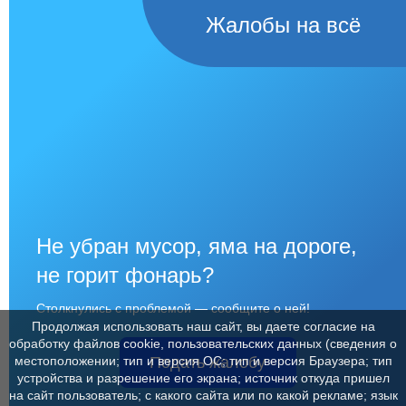
Жалобы на всё
Не убран мусор, яма на дороге,
не горит фонарь?
Столкнулись с проблемой — сообщите о ней!
Продолжая использовать наш сайт, вы даете согласие на
обработку файлов cookie, пользовательских данных (сведения о
Подать жалобу
местоположении; тип и версия ОС; тип и версия Браузера; тип
устройства и разрешение его экрана; источник откуда пришел
на сайт пользователь; с какого сайта или по какой рекламе; язык