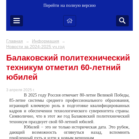
Перейти на полную версию
Главная
Информация
→
→
Новости за 2024-2025 уч.год
Балаковский политехнический
техникум отметил 60-летний
юбилей
3 апреля 2025 г.
В 2025 году Россия отмечает 80-летие Великой Победы,
85-летие системы среднего профессионального образования,
играющей ключевую роль в подготовке квалифицированных
кадров и обеспечении технологического суверенитета страны.
Символично, что в этот же год Балаковский политехнический
техникум празднует свой 60-летний юбилей.
Юбилей − это не только историческая дата. Это рубеж,
дающий возможность оглянуться назад, вспомнить
пройденный путь и идти к новым вершинам.