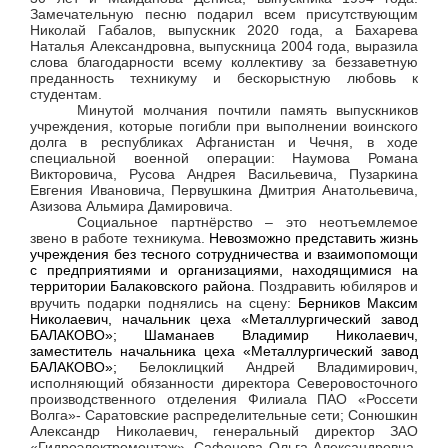
Замечательную песню подарил всем присутствующим
Николай Габалов, выпускник 2020 года, а Бахарева
Наталья Александровна, выпускница 2004 года, выразила
слова благодарности всему коллективу за беззаветную
преданность техникуму и бескорыстную любовь к
студентам.
Минутой молчания почтили память выпускников
учреждения, которые погибли при выполнении воинского
долга в республиках Афганистан и Чечня, в ходе
специальной военной операции: Наумова Романа
Викторовича, Русова Андрея Васильевича, Пузаркина
Евгения Ивановича, Первушкина Дмитрия Анатольевича,
Азизова Альмира Дамировича.
Социальное партнёрство – это неотъемлемое
звено в работе техникума.
Невозможно представить жизнь
учреждения без
тесного сотрудничества и взаимопомощи
с предприятиями и организациями, находящимися на
территории Балаковского района
Поздравить юбиляров и
.
вручить подарки поднялись на сцену:
Берников Максим
Николаевич, начальник цеха «Металлургический завод
БАЛАКОВО»; Шаманаев Владимир Николаевич,
заместитель начальника цеха «Металлургический завод
БАЛАКОВО»;
Белоклицкий Андрей Владимирович,
исполняющий обязанности директора Северовосточного
производственного отделения Филиала ПАО «Россети
Волга»- Саратовские распределительные сети; Сонюшкин
Александр Николаевич, генеральный директор ЗАО
«Гидроэлектромонтаж», Сафонова Ольга Александровна,