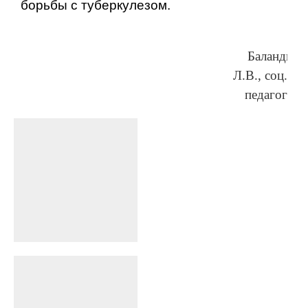
борьбы с туберкулезом.
Баландина
Л.В., соц.
педагог