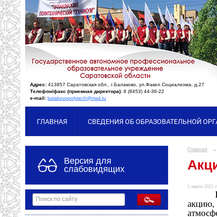
Адрес:
413857 Саратовская обл., г.Балаково, ул.Факел Социализма, д.27
Телефон/факс (приемная директора):
8 (8453) 44-36-22
e-mail:
balakovopolytech@mail.ru
ГЛАВНАЯ
СВЕДЕНИЯ ОБ ОБРАЗОВАТЕЛЬНОЙ ОР
Главная
→
Версия для
Акц
слабовидящих
5 марта 2025 г
акцию,
атмосф