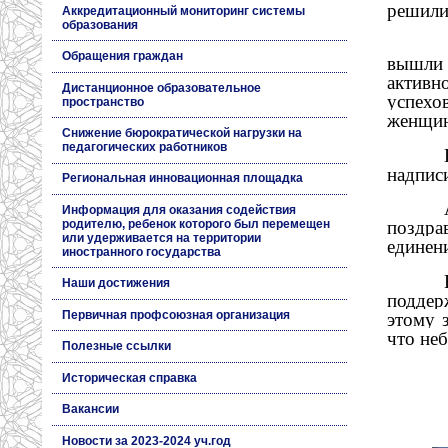
решили
Аккредитационный мониторинг системы
образования
Обращения граждан
вышли 
активн
Дистанционное образовательное
успехо
пространство
женщин
Снижение бюрократической нагрузки на
педагогических работников
надпис
Региональная инновационная площадка
Информация для оказания содействия
родителю, ребенок которого был перемещен
поздра
или удерживается на территории
единен
иностранного государства
Наши достижения
поддер
Первичная профсоюзная организация
этому 
что не
Полезные ссылки
Историческая справка
Вакансии
Новости за 2023-2024 уч.год