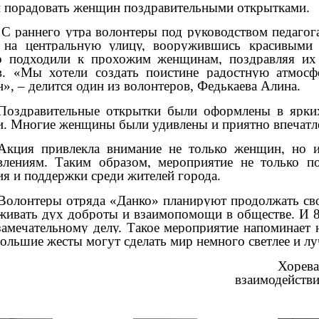
 порадовать женщин поздравительными открытками.
С раннего утра волонтеры под руководством педагог
на центральную улицу, вооружившись красивыми
о подходили к прохожим женщинам, поздравляя их 
в. «Мы хотели создать поистине радостную атмосф
», – делится один из волонтеров, Федькаева Алина.
Поздравительные открытки были оформлены в ярких
и. Многие женщины были удивлены и приятно впечатл
Акция привлекла внимание не только женщин, но 
влениям. Таким образом, мероприятие не только по
ия и поддержки среди жителей города.
Волонтеры отряда «Данко» планируют продолжать свои
живать дух доброты и взаимопомощи в обществе. И 8
замечательному делу. Такое мероприятие напоминает 
большие жесты могут сделать мир немного светлее и л
Хорева
взаимодейств