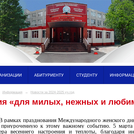
ГАНИЗАЦИИ
АБИТУРИЕНТУ
СТУДЕНТУ
ИНФОРМАЦ
Информация
→
Новости за 2024-2025 уч.год
ия «для милых, нежных и люб
.
В рамках празднования Международного женского дня
 приуроченную к этому важному событию. 5 марта 
ера весеннего настроения и теплоты, благодаря и