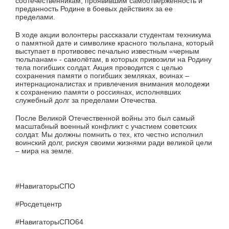
соотечественникам, проявившим самоотверженность и
преданность Родине в боевых действиях за ее
пределами.
В ходе акции волонтеры рассказали студентам техникума
о памятной дате и символике красного тюльпана, который
выступает в противовес печально известным «черным
тюльпанам» - самолётам, в которых привозили на Родину
тела погибших солдат. Акция проводится с целью
сохранения памяти о погибших земляках, воинах –
интернационалистах и привлечения внимания молодежи
к сохранению памяти о россиянах, исполнявших
служебный долг за пределами Отечества.
После Великой Отечественной войны это был самый
масштабный военный конфликт с участием советских
солдат. Мы должны помнить о тех, кто честно исполнил
воинский долг, рискуя своими жизнями ради великой цели
– мира на земле.
#НавигаторыСПО
#Росдетцентр
#НавигаторыСПО64