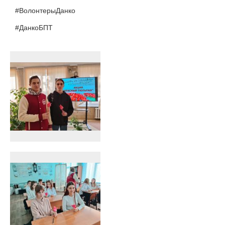
#ВолонтерыДанко
#ДанкоБПТ