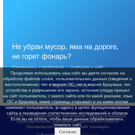
Не убран мусор, яма на дороге,
не горит фонарь?
Столкнулись с проблемой — сообщите о ней!
Продолжая использовать наш сайт, вы даете согласие на
обработку файлов cookie, пользовательских данных (сведения о
местоположении; тип и версия ОС; тип и версия Браузера; тип
Подать жалобу
устройства и разрешение его экрана; источник откуда пришел
на сайт пользователь; с какого сайта или по какой рекламе; язык
ОС и Браузера; какие страницы открывает и на какие кнопки
нажимает пользователь; ip-адрес) в целях функционирования
сайта и проведения статистических исследований и обзоров.
© 2026г., Государственное автономное профессиональное
Если вы не хотите, чтобы ваши данные обрабатывались,
образовательное учреждение Саратовской области
покиньте сайт.
«Балаковский политехнический техникум»
Согласен
© Конструктор сайтов
Nubex.ru