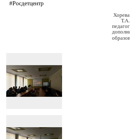
#Росдетцентр
Хорева
Т.А.
педагог
дополнител
образовани