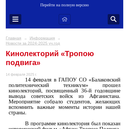
Перейти на полную версию
Главная
Информация
→
→
Новости за 2024-2025 уч.год
Кинолекторий «Тропою
подвига»
14 февраля 2025 г.
14 февраля в ГАПОУ СО «Балаковский
политехнический техникум» прошел
кинолекторий, посвященный 36-й годовщине
вывода советских войск из Афганистана.
Мероприятие собрало студентов, желающих
вспомнить важные моменты истории нашей
страны.
В программе кинолектория был показан
исторический фильм «Афган: Тропою Подвига.