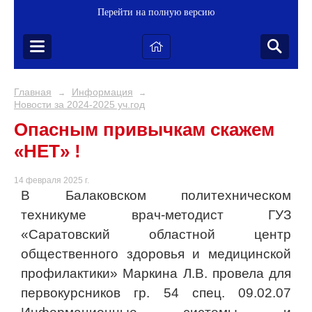
Перейти на полную версию
Главная
Информация
→
→
Новости за 2024-2025 уч.год
Опасным привычкам скажем
«НЕТ» !
14 февраля 2025 г.
В Балаковском политехническом
техникуме
врач-методист ГУЗ
«Саратовский областной центр
общественного здоровья и медицинской
профилактики» Маркина Л.В.
провела для
первокурсников гр. 54 спец. 09.02.07