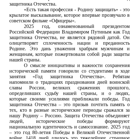
защитника Отечества.
«Есть такая профессия - Родину защищать» - это
крылатое высказывание, которое впервые прозвучало в
советском фильме «Офицеры».
2025 год, ознаменованный президентом
Российской Федерации Владимиром Путиным как Год
защитника Отечества, не является рядовой датой. Он
олицетворяет сплоченность нации и преданность
Родине. Это дань уважения храбрым мужчинам и
женщинам, которые пожертвовали собой ради защиты
нашей страны.
О смысле инициативы и важности сохранения
исторической памяти говорили со студентами в ходе
занятия «Год защитника Отечества». Ребятам
напомнили о традициях празднования дней воинской
славы России, великих сражениях прошлого,
определивших судьбу нашей страны, и о людях,
которые своими усилиями приближали победы. Год
защитника Отечества – это призыв почтить память о
тех, кто в разные исторические периоды сражался за
нашу Родину – Россию. Защита Отечества объединяет
людей, исторические победы формируют
национальную идентичность и самосознание. 2025 год
– это год 80-летия Победы в Великой Отечественной
войне. 1418 дней длилось это тяжелейшее, страшное