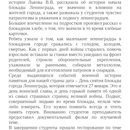
истории Львова В.В. рассказала об истории начала
блокады Ленинграда, ее значении и влиянии на
жителей города, а также развивала у студентов чувство
патриотизма и уважения к подвигу ленинградцев.
Большое впечатление на подростков произвел рассказ о
блокадном хлебе, о том, что значили в то время хлебные
карточки.
Ребята узнали о том, как маленькие ленинградцы в
блокадном городе сражались с голодом, холодом,
смертью. Как с первых дней войны старались помочь
взрослым: вставали за станки вместо ушедших на фронт
родителей, строили оборонительные укрепления,
ухаживали за ранеными, собирали металлолом,
необходимый для изготовления патронов и снарядов.
Среди выдающихся событий военной истории
памятная для нашей страны дата – День снятия блокады
города Ленинграда, которая отмечается 27 января. Это и
день воинской славы, и день горькой памяти об одной
из самых страшных страниц великой войны. Подвиг,
совершенный людьми во время блокады, нельзя чем-
либо измерить. Его нужно помнить всегда и чтить
память героев. Вниманию студентов преподаватель
предоставил документальный фильм по изучаемой
теме.
В завершении студенты прошли тестирование по теме