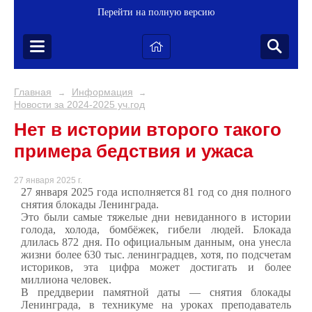
Перейти на полную версию
Главная
Информация
→
→
Новости за 2024-2025 уч.год
Нет в истории второго такого
примера бедствия и ужаса
27 января 2025 г.
27 января 2025 года исполняется 81 год со дня полного
снятия блокады Ленинграда.
Это были самые тяжелые дни невиданного в истории
голода, холода, бомбёжек, гибели людей. Блокада
длилась 872 дня. По официальным данным, она унесла
жизни более 630 тыс. ленинградцев, хотя, по подсчетам
историков, эта цифра может достигать и более
миллиона человек.
В преддверии памятной даты — снятия блокады
Ленинграда, в техникуме на уроках преподаватель