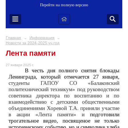
Перейти на полную версию
Главная
Информация
→
→
Новости за 2024-2025 уч.год
Лента памяти
27 января 2025 г.
В честь дня полного снятия блокады
Ленинграда, который отмечается 27 января,
студенты ГАПОУ СО «Балаковский
политехнический техникум» под руководством
советника директора по воспитанию и по
взаимодействию с детскими общественными
объединениями Хоревой Т.А. приняли участие
в акции «Лента памяти» и
подготовили
трогательное видео, посвященое не только
историческому событию, но и символике хлеба