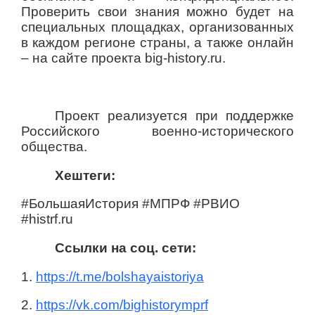
Проверить свои знания можно будет на
специальных площадках, организованных
в каждом регионе страны, а также онлайн
– на сайте проекта big-history.ru.
Проект реализуется при поддержке
Российского военно-исторического
общества.
Хештеги:
#БольшаяИстория #МПРФ #РВИО
#
histrf
.
ru
Ссылки на соц. сети:
1.
https
://
t
.
me
/
bolshayaistoriya
2.
https://vk.com/bighistorymprf