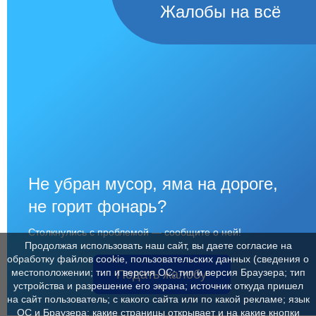
Жалобы на всё
Не убран мусор, яма на дороге,
не горит фонарь?
Столкнулись с проблемой — сообщите о ней!
Продолжая использовать наш сайт, вы даете согласие на
обработку файлов cookie, пользовательских данных (сведения о
местоположении; тип и версия ОС; тип и версия Браузера; тип
Подать жалобу
устройства и разрешение его экрана; источник откуда пришел
на сайт пользователь; с какого сайта или по какой рекламе; язык
ОС и Браузера; какие страницы открывает и на какие кнопки