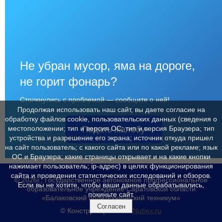
Не убран мусор, яма на дороге,
не горит фонарь?
Столкнулись с проблемой — сообщите о ней!
Продолжая использовать наш сайт, вы даете согласие на
обработку файлов cookie, пользовательских данных (сведения о
Подать жалобу
местоположении; тип и версия ОС; тип и версия Браузера; тип
устройства и разрешение его экрана; источник откуда пришел
на сайт пользователь; с какого сайта или по какой рекламе; язык
ОС и Браузера; какие страницы открывает и на какие кнопки
нажимает пользователь; ip-адрес) в целях функционирования
сайта и проведения статистических исследований и обзоров.
© 2026г., Государственное автономное профессиональное
Если вы не хотите, чтобы ваши данные обрабатывались,
образовательное учреждение Саратовской области
покиньте сайт.
«Балаковский политехнический техникум»
Согласен
© Конструктор сайтов
Nubex.ru