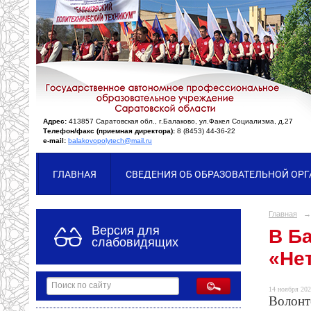
Адрес:
413857 Саратовская обл., г.Балаково, ул.Факел Социализма, д.27
Телефон/факс (приемная директора):
8 (8453) 44-36-22
e-mail:
balakovopolytech@mail.ru
ГЛАВНАЯ
СВЕДЕНИЯ ОБ ОБРАЗОВАТЕЛЬНОЙ ОР
Главная
→
Версия для
В Б
слабовидящих
«Не
14 ноября 202
Волонт