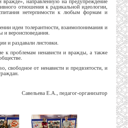
и вражде», направленную на предупреждение
тивного отношения к радикальной идеологии,
воспитания нетерпимости к любым формам и
жении идеи толерантности, взаимопонимания и
ы и вероисповедания.
ии и раздавали листовки.
е к проблемам ненависти и вражды, а также
обществе.
о, свободное от ненависти и предвзятости, и
граждан.
Савельева Е.А., педагог-организатор