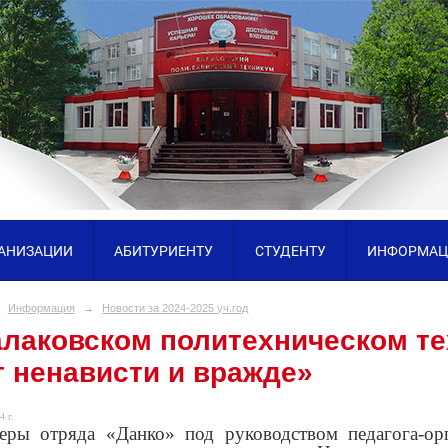
ГАНИЗАЦИИ
АБИТУРИЕНТУ
СТУДЕНТУ
ИНФОРМАЦ
Информация
→
Новости за 2024-2025 уч.год
алаковском политехническом т
т ненависти и вражде»
4 г.
еры отряда «Данко» под руководством педагога-ор