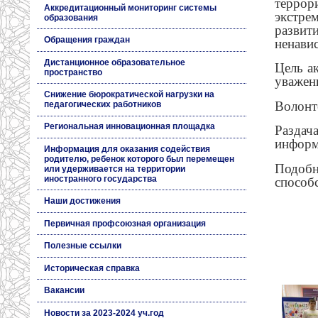
террор
Аккредитационный мониторинг системы
экстре
образования
развит
Обращения граждан
ненави
Дистанционное образовательное
Цель а
пространство
уважен
Снижение бюрократической нагрузки на
Волонте
педагогических работников
Региональная инновационная площадка
Раздач
информ
Информация для оказания содействия
родителю, ребенок которого был перемещен
Подобн
или удерживается на территории
иностранного государства
способ
Наши достижения
Первичная профсоюзная организация
Полезные ссылки
Историческая справка
Вакансии
Новости за 2023-2024 уч.год