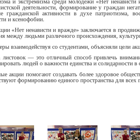
изма и экстремизма среди молодежи «Нет ненависти 
мистской деятельности, формирование у граждан нега
ие гражданской активности в духе патриотизма, 
сти и ксенофобии.
кции «Нет ненависти и вражде» заключается в продви
ия между людьми различного происхождения, культур
ры взаимодействуя со студентами, объясняли цели акц
а листовок — это отличный способ привлечь внимани
ировать людей о важности единства и солидарности в 
ые акции помогают создавать более здоровое обществ
ствуют формированию единого пространства для всех 