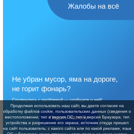
Жалобы на всё
Не убран мусор, яма на дороге,
не горит фонарь?
Столкнулись с проблемой — сообщите о ней!
Продолжая использовать наш сайт, вы даете согласие на
обработку файлов cookie, пользовательских данных (сведения о
Подать жалобу
местоположении; тип и версия ОС; тип и версия Браузера; тип
устройства и разрешение его экрана; источник откуда пришел
на сайт пользователь; с какого сайта или по какой рекламе; язык