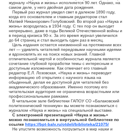
журналу «Наука и жизнь» исполняется 90 лет. Однако, на
самом деле, у него двойная дата рождения.
Первый раз журнал увидел свет в далеком 1890 году,
когда его основателем и главным редактором стал
Матвей Никанорович Голубовский. Во второй раз «Наука и
жизнь» возродилась в 1934 году. С тех пор он выходит
непрерывно, даже в годы Великой Отечественной войны и
в период кризиса 90-х. За это время журнал увеличился
до 64 страниц и стал выходить один раз в месяц.
Цель издания остается неизменной на протяжении всех
лет — удивлять читателей передовыми научными идеями
и вдохновлять их на поиск новых знаний. Главной
отличительной чертой и особенностью журнала является
сочетание глубокой проработки темы с интересным и
доступным изложением. Как отмечает его главный
редактор Е.Л. Лозовская, «Наука и жизнь» переводит
информацию об открытиях с научного языка на
обыденный, делая ее доступной для читателей без
академического образования. Именно поэтому его
читательская аудитория не ограничена возрастными или
профессиональными рамками.
В читальном зале
библиотеки ГАПОУ СО «Балаковский
политехнический техникум»
вы можете познакомиться с
журналом «Наука и жизнь» на специальной выставке.
С электронной презентацией
«Наука и жизнь»
можно познакомиться в
виртуальной библиотеке по
ссылке
https://bpt-balv.ru/otdeli/biblioteka/21075/
Не упустите возможность погрузиться в мир науки и