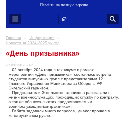
Перейти на полную версию
Главная
Информация
→
→
Новости за 2024-2025 уч.год
«День призывника»
2 октября 2024 г.
02 октября 2024 года в техникуме в рамках
мероприятия «День призывника» состоялась встреча
студентов выпускных групп с представителями 12
Главного Управления Министерства Обороны РФ
Энгельский гарнизон.
Представители Энгельского гарнизона рассказали о
жизни военнослужащих, проходящих службу по контракту,
а так же обо всех льготах предоставляемым
военнослужащим-контрактникам.
Ребята задавали много вопросов, диалог прошел в
конструктивном русле.