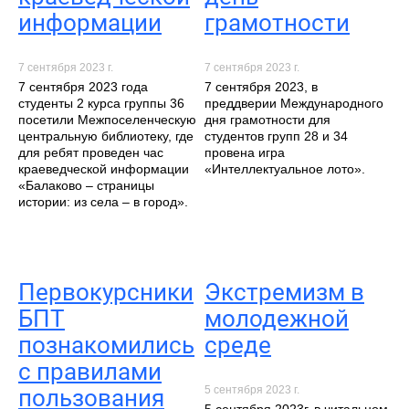
информации
грамотности
7 сентября 2023 г.
7 сентября 2023 г.
7 сентября 2023 года
7 сентября 2023, в
студенты 2 курса группы 36
преддверии Международного
посетили Межпоселенческую
дня грамотности для
центральную библиотеку, где
студентов групп 28 и 34
для ребят проведен час
провена игра
краеведческой информации
«Интеллектуальное лото».
«Балаково – страницы
истории: из села – в город».
Первокурсники
Экстремизм в
БПТ
молодежной
познакомились
среде
с правилами
5 сентября 2023 г.
пользования
5 сентября 2023г. в читальном