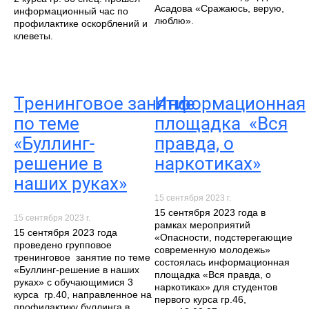
Асадова «Сражаюсь, верую,
информационный час по
люблю».
профилактике оскорблений и
клеветы.
Тренинговое занятие
Информационная
по теме
площадка «Вся
«Буллинг-
правда, о
решение в
наркотиках»
наших руках»
15 сентября 2023 г.
15 сентября 2023 года в
15 сентября 2023 г.
рамках мероприятий
15 сентября 2023 года
«Опасности, подстерегающие
проведено групповое
современную молодежь»
тренинговое занятие по теме
состоялась информационная
«Буллинг-решение в наших
площадка «Вся правда, о
руках» с обучающимися 3
наркотиках» для студентов
курса гр.40, направленное на
первого курса гр.46,
профилактику буллинга в