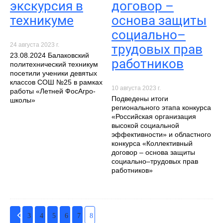
экскурсия в
договор –
техникуме
основа защиты
социально–
24 августа 2023 г.
трудовых прав
23.08.2024 Балаковский
работников
политехнический техникум
посетили ученики девятых
классов СОШ №25 в рамках
10 августа 2023 г.
работы «Летней ФосАгро-
Подведены итоги
школы»
регионального этапа конкурса
«Российская организация
высокой социальной
эффективности» и областного
конкурса «Коллективный
договор – основа защиты
социально–трудовых прав
работников»
3
4
5
6
7
8