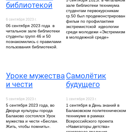
библиотекой
зале библиотеки техникума
студентам первокурсникам
гр.50 был продемонстрирован
6 сентября 2023 г.
фильм по профилактике
06 сентября 2023 года в
экстремистской идеологии
читальном зале библиотеки
среди молодежи «Экстремизм
студенты групп 46 и 50
в молодежной среде»
познакомились с правилами
пользования библиотекой.
Уроке мужества
Самолётик
и чести
будущего
5 сентября 2023 г.
1 сентября 2023 г.
5 сентября 2023 года, во
1 сентября в День знаний в
Дворце культуры города
Балаковском политехническом
Балаково состоялся Урок
техникуме в рамках
мужества и чести «Беслан.
Всероссийского проекта
Жить, чтобы помнить».
«Навигаторы детства»
стартовала традиция