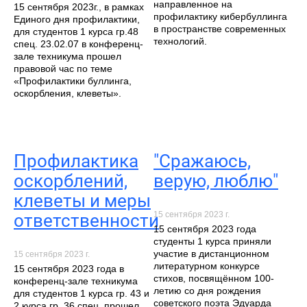
направленное на
​​​​​​​15 сентября 2023г., в рамках
профилактику кибербуллинга
Единого дня профилактики,
в пространстве современных
для студентов 1 курса гр.48
технологий.
спец. 23.02.07 в конференц-
зале техникума прошел
правовой час по теме
«Профилактики буллинга,
оскорбления, клеветы».
Профилактика
"Сражаюсь,
оскорблений,
верую, люблю"
клеветы и меры
15 сентября 2023 г.
ответственности
15 сентября 2023 года
студенты 1 курса приняли
участие в дистанционном
15 сентября 2023 г.
литературном конкурсе
15 сентября 2023 года в
стихов, посвящённом 100-
конференц-зале техникума
летию со дня рождения
для студентов 1 курса гр. 43 и
советского поэта Эдуарда
2 курса гр. 36 спец. прошел