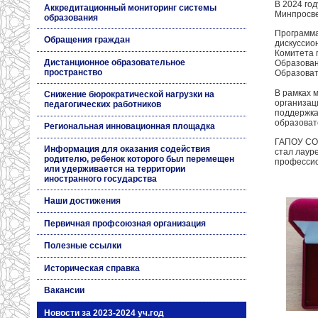
В 2024 го
Аккредитационный мониторинг системы
Минпросве
образования
Программа
Обращения граждан
дискуссио
Комитета 
Дистанционное образовательное
Образован
пространство
Образоват
В рамках 
Снижение бюрократической нагрузки на
организац
педагогических работников
поддержка
образоват
Региональная инновационная площадка
ГАПОУ СО 
Информация для оказания содействия
стал лаур
родителю, ребенок которого был перемещен
профессио
или удерживается на территории
иностранного государства
Наши достижения
Первичная профсоюзная организация
Полезные ссылки
Историческая справка
Вакансии
Новости за 2023-2024 уч.год