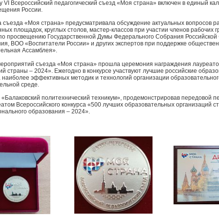
ду VI Всероссийский педагогический съезд «Моя страна» включен в единый 
щения России.
 съезда «Моя страна» предусматривала обсуждение актуальных вопросов ра
нных площадок, круглых столов, мастер-классов при участии членов рабочих
по просвещению Государственной Думы Федерального Собрания Российской 
ия, ВОО «Воспитатели России» и других экспертов при поддержке обществ
ельная Ассамблея».
мероприятий съезда «Моя страна» прошла церемония награждения лауреатов
ий страны – 2024». Ежегодно в конкурсе участвуют лучшие российские образ
 наиболее эффективных методик и технологий организации образовательного
ельной среде.
«Балаковский политехнический техникум», продемонстрировав передовой пед
еатом Всероссийского конкурса «500 лучших образовательных организаций с
нального образования – 2024».