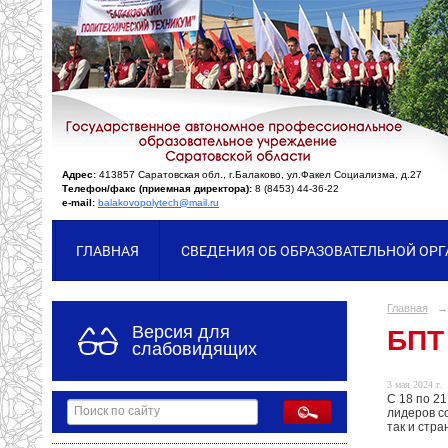
Адрес:
413857 Саратовская обл., г.Балаково, ул.Факел Социализма, д.27
Телефон/факс (приемная директора):
8 (8453) 44-36-22
e-mail:
balakovopolytech@mail.ru
ГЛАВНАЯ
СВЕДЕНИЯ ОБ ОБРАЗОВАТЕЛЬНОЙ ОР
Главная
→
Версия для
БПТ
слабовидящих
3 мая 2024 г.
С 18 по 2
лидеров с
так и стра