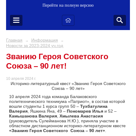
Перейти на полную версию
Главная
Информация
→
→
Новости за 2023-2024 уч.год
Званию Героя Советского
Союза – 90 лет!
10 апреля 2024 г.
Историко-литературный квест «Званию Героя Советского
Союза – 90 лет»
10 апреля 2024 года команда Балаковского
политехнического техникума «Патриот», в состав которой
вошли студенты 1 курса групп 50 –
Тухбатулина
Валерия
, Яшкина Яна, 49 –
Пономарев Илья
и 52 –
Камышанова Валерия
,
Хмылева Анастасия
(руководитель Сулейманова Н.Ю.), приняла участие в
областном дистанционном историко-литературном квесте
«Званию Героя Советского Союза – 90 лет»
.