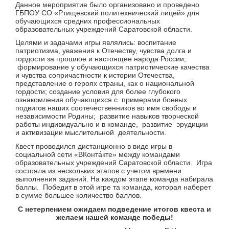
Данное мероприятие было организовано и проведено
ГБПОУ СО «Ртищевский политехнический лицей» для
обучающихся средних профессиональных
образовательных учреждений Саратовской области.
Целями и задачами игры являлись: воспитание
патриотизма, уважения к Отечеству, чувства долга и
гордости за прошлое и настоящее народа России;
формирование у обучающихся патриотические качества
и чувства сопричастности к истории Отечества,
представление о героях страны, как о национальной
гордости; создание условия для более глубокого
ознакомления обучающихся с примерами боевых
подвигов наших соотечественников во имя свободы и
независимости Родины; развитие навыков творческой
работы индивидуально и в команде, развитие эрудиции
и активизации мыслительной деятельности.
Квест проводился дистанционно в виде игры в
социальной сети «ВКонта́кте» между командами
образовательных учреждений Саратовской области. Игра
состояла из нескольких этапов с учетом времени
выполнения заданий. На каждом этапе команда набирала
баллы. Победит в этой игре та команда, которая наберет
в сумме большее количество баллов.
С нетерпением ожидаем подведение итогов квеста и
желаем нашей команде победы!