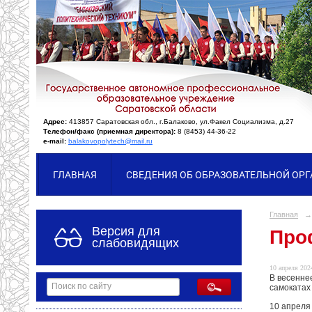
Адрес:
413857 Саратовская обл., г.Балаково, ул.Факел Социализма, д.27
Телефон/факс (приемная директора):
8 (8453) 44-36-22
e-mail:
balakovopolytech@mail.ru
ГЛАВНАЯ
СВЕДЕНИЯ ОБ ОБРАЗОВАТЕЛЬНОЙ ОР
Главная
→
Версия для
Про
слабовидящих
10 апреля 2024
В весенне
самокатах
10 апреля