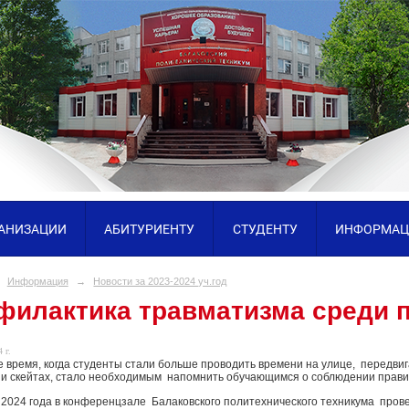
ГАНИЗАЦИИ
АБИТУРИЕНТУ
СТУДЕНТУ
ИНФОРМАЦ
Информация
→
Новости за 2023-2024 уч.год
филактика травматизма среди 
 г.
е время, когда студенты стали больше проводить времени на улице, передвиг
 и скейтах, стало необходимым напомнить обучающимся о соблюдении правил
 2024 года в конференцзале Балаковского политехнического техникума про