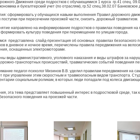
рожного Движения среди подростков с обучающимися 1 курса гр.41 спец. 09.
кономика и бухгалтерский учет (по отраслям), гр.52 спец.38.02.07 Банковское 
тия: сформировать у обучащихся навыки выполнения Правил дорожного движе
и поступки при пересечении проезжей части, снизить дорожный травматизм.
нятие направлено на информирование подростков о правилах поведения на 
 формировать культуру поведения при перемещении по улицам города.
ся представлена слайд-презентация об основных правилах безопасного п
ков в дневное и ночное время, перечислены правила передвижения на велосип
ния, оснащенных электромоторами.
ны виды административного, уголовного наказания и виды штрафов за нар
орожно-транспортных происшествий, травматических событий поведения пе
имание педагог-психолог Мизинов В.В. уделил правилам передвижения на сам
т при управлении этим скоростным и травмоопасным видом транспорта. Ст
ентарии социальным роликам, в которых люди попадали под колеса двигающ
ния, эта тема представляет повышенный интерес в подростковой среде, так 
безопасного поведения на проезжей части.