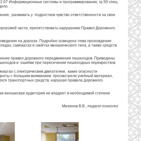
02.07 Информационные системы и программирование, гр.50 спец.
дело.
ния, развивать у подростков чувство ответственности за свои
проезжей части, препятствовать нарушению Правил Дорожного
оведения на дорогах. Подробно освещена тема прохождения
едах, самокатах и скейтах механического типа, а также средств
ушение правил дорожного передвижения пешеходов. Приведены
шеходов и ошибки пре пересечении пешеходных перекрестков.
окатах с электрическим двигателем, какие опасности
уденты с большим вниманием просмотрели учебный материал,
ихся транспортных средств, нарушая правила дорожного
как юношеская аудитория не владеет в необходимой степени
Мизинов В.В., педагог-психолог