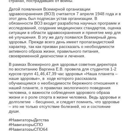
странах, пострадавших от войны.
Датой появления Всемирной организации
здравоохранения (ВОЗ) считается 7 апреля 1948 года и в
этот день был подписан устав организации. В
обязанности ВОЗ входит разработка научных программ и
исследований, создание медицинских стандартов, оценка
ситуации в области здравоохранения и принятие мер для
её улучшения. В эту же дату появился Всемирный день
здоровья. Прежде всего день имеет пропагандистский
характер, так как призван рассказать о необходимости
активного образа жизни, правильного питания,
своевременной диагностики и лечения.
В рамках Всемирного дня здоровья советник директора
по воспитанию Варгина Е.В. провела для студентов 1-2
курсов групп 41,46,47,39 час здоровья «Наша планета –
наше здоровье», в ходе которого рассказала
обучающимся о необходимости бережного отношения к
нашей планете, о правилах экологичного поведения
человека, о важности соблюдения здорового образа
жизни и о роле спорта в жизни человека. Ведь здоровье и
долголетие - бесценно, и следует помнить, что здоровье
– это не только отсутствие болезней, но и состояние
души.
#НавигаторыДетства
#НавигаторыСПО
#НавигаторыСПО64