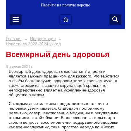
Перейти на полную версию
Главная
Информация
→
→
Новости за 2023-2024 уч.год
Всемирный день здоровья
8 апреля 2024 г.
Всемирный день здоровья отмечается 7 апреля и
является важным праздником для каждого, кто заботится
о своём благополучии, здоровом теле и крепком духе, а
также стремится к защите окружающей среды, что
непосредственно влияет на укрепление здоровья
общества в целом.
С каждым десятилетием продолжительность жизни
человека увеличивается, благодаря постоянному
развитию, совершенствованию медицины и регулярным
открытиям в этой области. В послевоенные годы остро
стояли вопросы восстановления подорванного здоровья
как военнослужащих, так и простого народа во многих