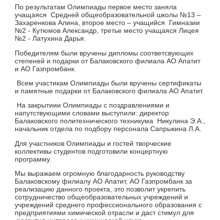
По результатам Олимпиады первое место заняла
учащаяся Средней общеобразовательной школы №13 –
Захаренкова Алина, второе место – учащийся Гимназии
№2 - Кутюмов Александр, третье место учащаяся Лицея
№2 - Латухина Дарья.
Победителям были вручены дипломы соответсвующих
степеней и подарки от Балаковского филиала АО Апатит
и АО Газпромбанк.
Всем участикам Олимпиады были вручены сертификаты
и памятные подарки от Балаковского филиала АО Апатит.
На закрытиии Олимпиады с поздравлениями и
напутствующими словами выступили: директор
Балаковского политехнического техникума Никулина Э.А.,
начальник отдела по подбору персонала Сапрыкина Л.А.
Для участников Олимпиады и гостей творческие
коллективы студентов подготовили концертную
программу.
Мы выражаем огромную благодарность руководству
Балаковскому филиалу АО Апатит, АО Газпромбанк за
реализацию данного проекта, это позволит укрепить
сотрудничество общеобразовательных учреждений и
учреждений среднего профессионального образования с
предприятиями химической отрасли и даст стимул для