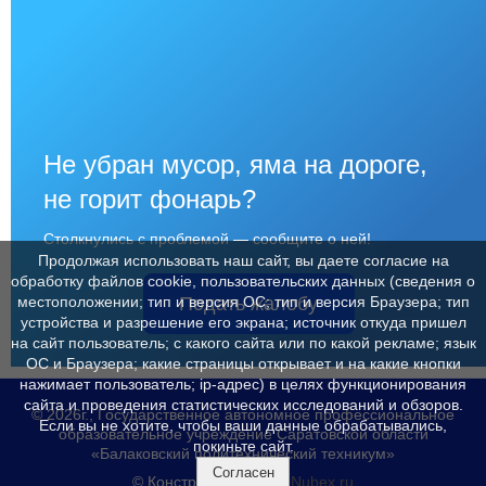
Не убран мусор, яма на дороге,
не горит фонарь?
Столкнулись с проблемой — сообщите о ней!
Продолжая использовать наш сайт, вы даете согласие на
обработку файлов cookie, пользовательских данных (сведения о
местоположении; тип и версия ОС; тип и версия Браузера; тип
Подать жалобу
устройства и разрешение его экрана; источник откуда пришел
на сайт пользователь; с какого сайта или по какой рекламе; язык
ОС и Браузера; какие страницы открывает и на какие кнопки
нажимает пользователь; ip-адрес) в целях функционирования
сайта и проведения статистических исследований и обзоров.
© 2026г., Государственное автономное профессиональное
Если вы не хотите, чтобы ваши данные обрабатывались,
образовательное учреждение Саратовской области
покиньте сайт.
«Балаковский политехнический техникум»
Согласен
© Конструктор сайтов
Nubex.ru