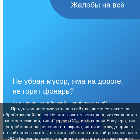
Жалобы на всё
Не убран мусор, яма на дороге,
не горит фонарь?
Столкнулись с проблемой — сообщите о ней!
Продолжая использовать наш сайт, вы даете согласие на
обработку файлов cookie, пользовательских данных (сведения о
Подать жалобу
местоположении; тип и версия ОС; тип и версия Браузера; тип
устройства и разрешение его экрана; источник откуда пришел
на сайт пользователь; с какого сайта или по какой рекламе; язык
ОС и Браузера; какие страницы открывает и на какие кнопки