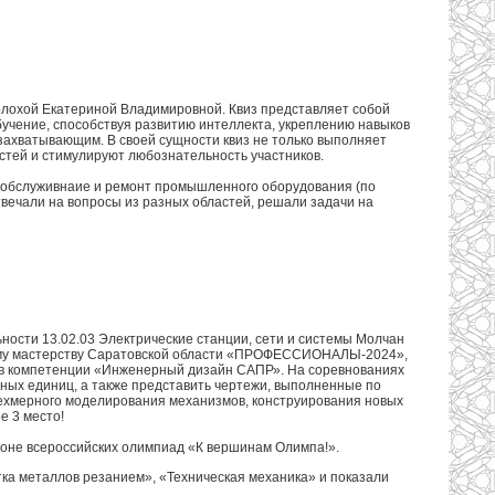
олохой Екатериной Владимировной. Квиз представляет собой
учение, способствуя развитию интеллекта, укреплению навыков
 захватывающим. В своей сущности квиз не только выполняет
стей и стимулируют любознательность участников.
ое обслуживнаие и ремонт промышленного оборудования (по
твечали на вопросы из разных областей, решали задачи на
ности 13.02.03 Электрические станции, сети и системы Молчан
ному мастерству Саратовской области «ПРОФЕССИОНАЛЫ-2024»,
в компетенции «Инженерный дизайн САПР». На соревнованиях
ных единиц, а также представить чертежи, выполненные по
рехмерного моделирования механизмов, конструирования новых
е 3 место!
фоне всероссийских олимпиад «К вершинам Олимпа!».
ка металлов резанием», «Техническая механика» и показали