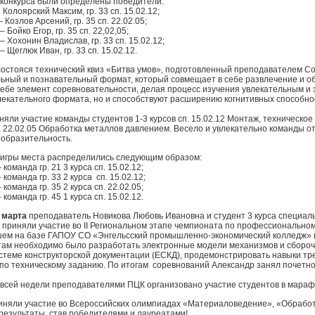
 конкурса были определены победители:
Колоярский Максим, гр. 33 сп. 15.02.12;
 Козлов Арсений, гр. 35 сп. 22.02.05;
 Бойко Егор, гр. 35 сп. 22,02,05;
– Хохонин Владислав, гр. 33 сп. 15.02.12;
– Щеглюк Иван, гр. 33 сп. 15.02.12.
остояся технический квиз «Битва умов», подготовленный преподавателем С
ьный и познавательный формат, который совмещает в себе развлечение и об
 себе элемент соревновательности, делая процесс изучения увлекательным и
лекательного формата, но и способствуют расширению когнитивных способно
иняли участие команды студентов 1-3 курсов сп. 15.02.12 Монтаж, техническ
, 22.02.05 Обработка металлов давлением. Весело и увлекательно команды о
ообразительность.
 игры места распределились следующим образом:
команда гр. 21 3 курса сп. 15.02.12;
команда гр. 33 2 курса сп. 15.02.12;
команда гр. 35 2 курса сп. 22.02.05;
команда гр. 45 1 курса сп. 15.02.12.
9 марта
преподаватель Новикова Любовь Ивановна и студент 3 курса специаль
 приняли участие во II Региональном этапе чемпионата по профессиональ
ем на базе ГАПОУ СО «Энгельсский промышленно-экономический колледж» 
там необходимо было разработать электронные модели механизмов и сбороч
стеме конструкторской документации (ЕСКД), продемонстрировать навыки т
 по техническому заданию. По итогам соревнований Александр занял почетно
 всей недели преподавателями ПЦК организовано участие студентов в мара
иняли участие во Всероссийских олимпиадах «Материаловедение», «Обработ
результаты, став победителями и лауреатами!