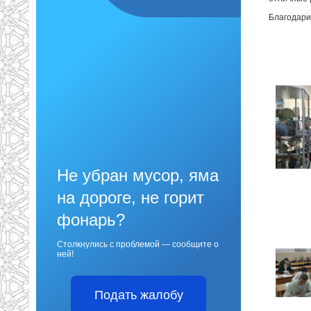
Благодари
Не убран мусор, яма
на дороге, не горит
фонарь?
Столкнулись с проблемой — сообщите о
ней!
Подать жалобу