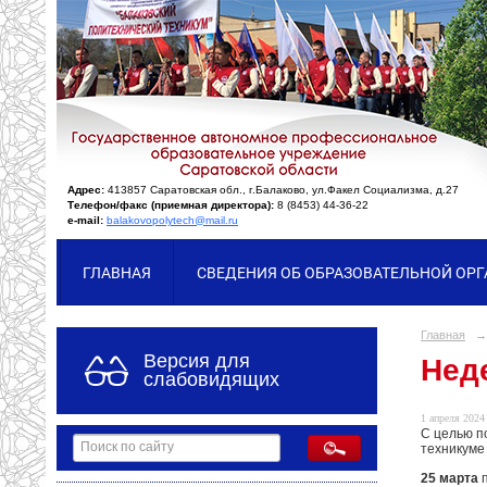
Адрес:
413857 Саратовская обл., г.Балаково, ул.Факел Социализма, д.27
Телефон/факс (приемная директора):
8 (8453) 44-36-22
e-mail:
balakovopolytech@mail.ru
ГЛАВНАЯ
СВЕДЕНИЯ ОБ ОБРАЗОВАТЕЛЬНОЙ ОР
Главная
→
Версия для
Нед
слабовидящих
1 апреля 2024 
С целью п
техникуме
25 марта
п