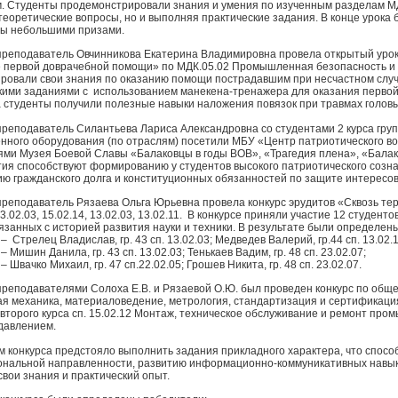
. Студенты продемонстрировали знания и умения по изученным разделам МДК
 теоретические вопросы, но и выполняя практические задания. В конце урока
ы небольшими призами.
реподаватель Овчинникова Екатерина Владимировна провела открытый урок в
 первой доврачебной помощи» по МДК.05.02 Промышленная безопасность и о
ровали свои знания по оказанию помощи пострадавшим при несчастном случ
кими заданиями с использованием манекена-тренажера для оказания первой 
а студенты получили полезные навыки наложения повязок при травмах головы
реподаватель Силантьева Лариса Александровна со студентами 2 курса групп
ного оборудования (по отраслям) посетили МБУ «Центр патриотического во
ями Музея Боевой Славы «Балаковцы в годы ВОВ», «Трагедия плена», «Бала
ия способствуют формированию у студентов высокого патриотического сознани
ю гражданского долга и конституционных обязанностей по защите интересо
реподаватель Рязаева Ольга Юрьевна провела конкурс эрудитов «Сквозь терни
23.02.03, 15.02.14, 13.02.03, 13.02.11. В конкурсе приняли участие 12 студе
вязанных с историей развития науки и техники. В результате были определен
Стрелец Владислав, гр. 43 сп. 13.02.03; Медведев Валерий, гр.44 сп. 13.02.1
Мишин Данила, гр. 43 сп. 13.02.03; Тенькаев Вадим, гр. 48 сп. 23.02.07;
Швачко Михаил, гр. 47 сп.22.02.05; Грошев Никита, гр. 48 сп. 23.02.07.
реподавателями Солоха Е.В. и Рязаевой О.Ю. был проведен конкурс по об
ая механика, материаловедение, метрология, стандартизация и сертифика
 второго курса сп. 15.02.12 Монтаж, техническое обслуживание и ремонт про
давлением.
м конкурса предстояло выполнить задания прикладного характера, что спос
нальной направленности, развитию информационно-коммуникативных навыко
свои знания и практический опыт.