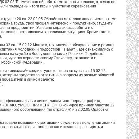
.03.03 Термическая обработка металлов и сплавов, отвечая не
 были подведены итоги игры и участники соревнования
 группе 20 сп. 22.02.05 Обработка металлов давлением по теме
храна труда. Урок прошел интересно и продуктивно, студенты
ае на предприятии. Успешно справились ребята и с
помощи пострадавшим в различных ситуациях. Кроме того, в
.
ы 33 сп. 15.02.12 Монтаж, техническое обслуживание и ремонт
спитания молодежи и подростков «Набат», где ознакомились с
ковцы на службе в Вооруженных силах России». Подобные
я, чувства верности своему Отечеству, готовности к
в Российской Федерации.
и к звездам!» среди студентов первого курса сп. 15.02.12,
нтов, которым предстояло ответить на вопросы из разных областей
ы победители в личном зачете:
1;
щепрофессиональным дисциплинам: инженерная графика,
ция «ЗНАЮ, УМЕЮ, ПРИМЕНЯЮ!». В конкурсе приняли участие 12
мышленного оборудования (по отраслям) и 22.02.05 Оработка
обствовало повышению мотивации студентов в получении знаний
в, развитию творческого начала и желанию расширять и