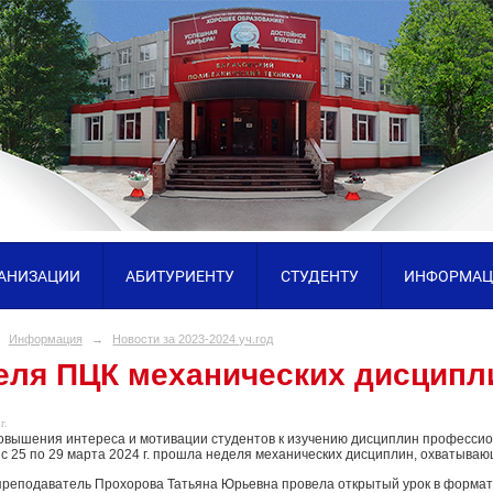
ГАНИЗАЦИИ
АБИТУРИЕНТУ
СТУДЕНТУ
ИНФОРМАЦ
Информация
→
Новости за 2023-2024 уч.год
еля ПЦК механических дисципл
г.
овышения интереса и мотивации студентов к изучению дисциплин профессио
 с 25 по 29 марта 2024 г. прошла неделя механических дисциплин, охватыва
реподаватель Прохорова Татьяна Юрьевна провела открытый урок в формате 