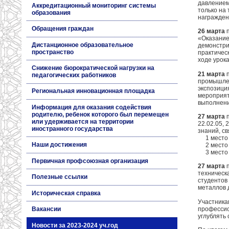
давлением
Аккредитационный мониторинг системы
только на
образования
награжден
Обращения граждан
26 марта
п
«Оказание
Дистанционное образовательное
демонстри
пространство
практичес
ходе урок
Снижение бюрократической нагрузки на
21 марта
п
педагогических работников
промышлен
экспозици
Региональная инновационная площадка
мероприят
выполнени
Информация для оказания содействия
родителю, ребенок которого был перемещен
27 марта
п
или удерживается на территории
22.02.05, 
иностранного государства
знаний, с
1 место – 
Наши достижения
2 место – 
3 место – 
Первичная профсоюзная организация
27 марта
п
техническ
Полезные ссылки
студентов
металлов 
Историческая справка
Участника
профессио
Вакансии
углублять 
Новости за 2023-2024 уч.год