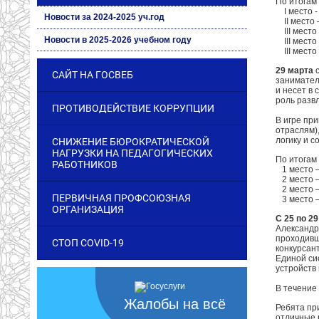
По итогам
I место - 
Новости за 2024-2025 уч.год
II место –
III место –
Новости в 2025-2026 учебном году
III место 
III место 
29 марта
с
САЙТ НА ГОСВЕБ
занимател
и несет в
роль разв
ПРОТИВОДЕЙСТВИЕ КОРРУПЦИИ
В игре пр
отраслям)
логику и с
СНИЖЕНИЕ БЮРОКРАТИЧЕСКОЙ
НАГРУЗКИ НА ПЕДАГОГИЧЕСКИХ
По итогам
РАБОТНИКОВ
1 место – 
2 место – 
2 место – 
ПЕРВИЧНАЯ ПРОФСОЮЗНАЯ
3 место – 
ОРГАНИЗАЦИЯ
С 25 по 2
Александр
проходивш
СТОП COVID-19
конкурсан
Единой си
устройств
В течение
Жалобы на всё
Ребята пр
отличные 