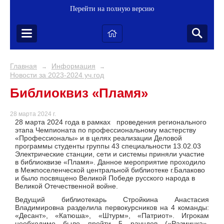
Перейти на полную версию
Главная
Информация
→
→
Новости за 2023-2024 уч.год
Библиоквиз «Пламя»
28 марта 2024 г.
28 марта 2024 года в рамках
проведения регионального
этапа Чемпионата по профессиональному мастерству
«Профессионалы» и в целях реализации Деловой
программы
студенты группы 43 специальности 13.02.03
Электрические станции, сети и системы приняли участие
в библиоквизе «Пламя». Данное мероприятие проходило
в Межпоселенческой центральной библиотеке г.Балаково
и было посвящено Великой Победе русского народа в
Великой Отечественной войне.
Ведущий библиотекарь Стройкина Анастасия
Владимировна разделила первокурсников на 4 команды:
«Десант», «Катюша», «Штурм», «Патриот». Игрокам
необходимо было пройти 5 раундов («Разминка»,