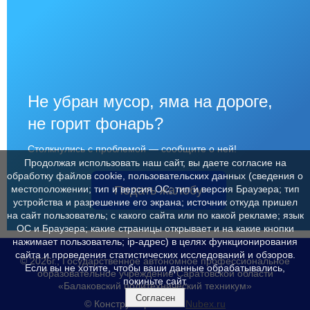
Не убран мусор, яма на дороге,
не горит фонарь?
Столкнулись с проблемой — сообщите о ней!
Продолжая использовать наш сайт, вы даете согласие на
обработку файлов cookie, пользовательских данных (сведения о
Подать жалобу
местоположении; тип и версия ОС; тип и версия Браузера; тип
устройства и разрешение его экрана; источник откуда пришел
на сайт пользователь; с какого сайта или по какой рекламе; язык
ОС и Браузера; какие страницы открывает и на какие кнопки
нажимает пользователь; ip-адрес) в целях функционирования
сайта и проведения статистических исследований и обзоров.
© 2026г., Государственное автономное профессиональное
Если вы не хотите, чтобы ваши данные обрабатывались,
образовательное учреждение Саратовской области
покиньте сайт.
«Балаковский политехнический техникум»
Согласен
© Конструктор сайтов
Nubex.ru