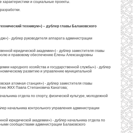
е характеристики и социальные проекты.
 разработки.
ехнический техникум») – дублер главы Балаковского
дж») - дублер руководителя аппарата администрации
венной юридической академии») - дублер заместителя главы
тролю и правовому обеспечению Елены Александровны
емии народного хозяйства и государственной службы») - дублер
кономическому развитию и управлению муниципальной
вская атомная станция») - дублер заместителя главы
итию ЖКХ Павла Степановича Канатова;
чальника отдела по спорту, физической культуре, молодежной
ублер начальника контрольного управления администрации
нной юридической академии») - дублер начальника отдела по
ьными сообществами администрации Балаковского