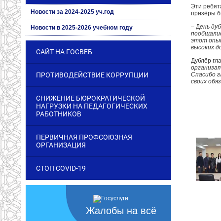
Эти ребят
Новости за 2024-2025 уч.год
призёры б
– Д
ень ду
Новости в 2025-2026 учебном году
пообщалис
этот опыт
высоких д
САЙТ НА ГОСВЕБ
Дублёр гл
организат
ПРОТИВОДЕЙСТВИЕ КОРРУПЦИИ
Спасибо г
своих обя
СНИЖЕНИЕ БЮРОКРАТИЧЕСКОЙ
НАГРУЗКИ НА ПЕДАГОГИЧЕСКИХ
РАБОТНИКОВ
ПЕРВИЧНАЯ ПРОФСОЮЗНАЯ
ОРГАНИЗАЦИЯ
СТОП COVID-19
Жалобы на всё