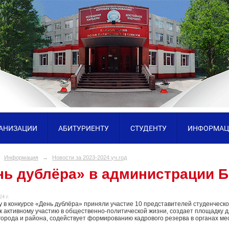
ГАНИЗАЦИИ
АБИТУРИЕНТУ
СТУДЕНТУ
ИНФОРМАЦ
Информация
→
Новости за 2023-2024 уч.год
нь дублёра» в администрации 
24 г.
ду в конкурсе «День дублёра» приняли участие 10 представителей студенчес
к активному участию в общественно-политической жизни, создает площадку 
города и района, содействует формированию кадрового резерва в органах ме