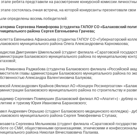
 этапе ребята представили на рассмотрение конкурсной комиссии личностны
 этапе состоялась очная встреча, на которой конкурсанты презентовали свои
были определены восемь победителей:
катерина Сергеевна Никифорова (студентка ГАПОУ СО «Балаковский полит
униципального района Сергея Евгеньевича Грачева;
олетта Евгеньевна Афанасьева (студентка ГАПОУ СО «Губернаторский колле
лаковского муниципального района Олега Александровича Карномазова;
адислав Дмитриевич Шмегельский (студент филиала «Саратовской государст
дминистрации Балаковского муниципального района по муниципальному кон
атазовой;
на Романовна Раджабова (студентка Балаковского филиала «Российской акад
местителя главы администрации Балаковского муниципального района по э
бственностью Александра Валентиновича Балукова;
ексей Александрович Крайнов (Филиал АО «Концерн Росэнергоатом» «Балако
министрации Балаковского муниципального района по строительству и разв
адимир Сергеевич Помякушин (Балаковский филиал АО «Апатит») - дублер на
литике и туризму Юрия Ивановича Барановского;
вел Андреевич Опрышко (студент Балаковского медицинского колледжа) - д
лаковского муниципального района Сергея Тимофеевича Ступака;
изавета Сергеевна Мельникова (студент филиала «Саратовской государстве
аботе со СМИ, общественными организациями, этническими и конфессионал
ниципального района Николая Вячеславовича Палаева.