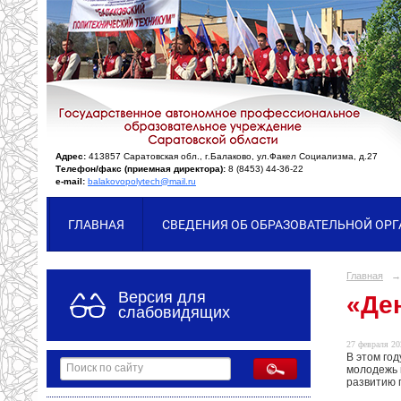
Адрес:
413857 Саратовская обл., г.Балаково, ул.Факел Социализма, д.27
Телефон/факс (приемная директора):
8 (8453) 44-36-22
e-mail:
balakovopolytech@mail.ru
ГЛАВНАЯ
СВЕДЕНИЯ ОБ ОБРАЗОВАТЕЛЬНОЙ ОР
Главная
→
Версия для
«Де
слабовидящих
27 февраля 20
В этом го
молодежь 
развитию 