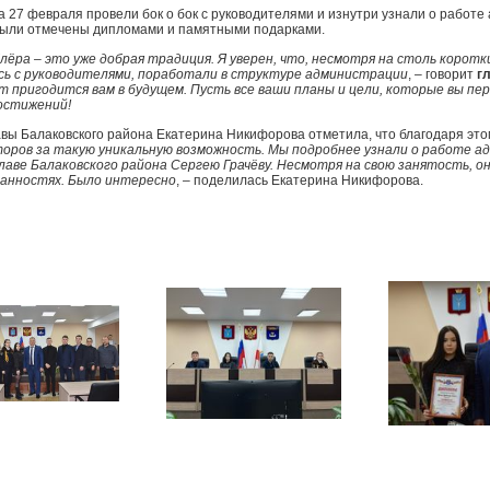
а 27 февраля провели бок о бок с руководителями и изнутри узнали о работе
ыли отмечены дипломами и памятными подарками.
блёра – это уже добрая традиция. Я уверен, что, несмотря на столь коротк
ь с руководителями, поработали в структуре администрации
, – говорит
г
 пригодится вам в будущем. Пусть все ваши планы и цели, которые вы пер
остижений!
авы Балаковского района Екатерина Никифорова отметила, что благодаря это
оров за такую уникальную возможность. Мы подробнее узнали о работе адм
лаве Балаковского района Сергею Грачёву. Несмотря на свою занятость, о
занностях. Было интересно
, – поделилась Екатерина Никифорова.