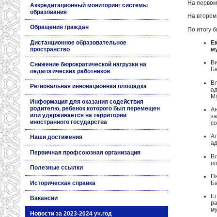
На первом
Аккредитационный мониторинг системы
образования
На втором
Обращения граждан
По итогу 
Дистанционное образовательное
Е
пространство
м
Ви
Снижение бюрократической нагрузки на
Ба
педагогических работников
Вл
Региональная инновационная площадка
а
М
Информация для оказания содействия
родителю, ребенок которого был перемещен
Ан
или удерживается на территории
за
иностранного государства
со
Ал
Наши достижения
ад
Первичная профсоюзная организация
Вл
по
Полезные ссылки
Па
Историческая справка
Ба
Ел
Вакансии
р
му
Новости за 2023-2024 уч.год