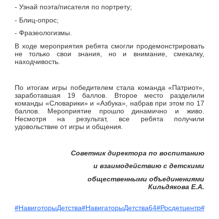
- Узнай поэта/писателя по портрету;
- Блиц-опрос;
- Фразеологизмы.
В ходе мероприятия ребята смогли продемонстрировать
не только свои знания, но и внимание, смекалку,
находчивость.
По итогам игры победителем стала команда «Патриот»,
заработавшая 19 баллов. Второе место разделили
команды «Словарики» и «Азбука», набрав при этом по 17
баллов. Мероприятие прошло динамично и живо.
Несмотря на результат, все ребята получили
удовольствие от игры и общения.
Советник директора по воспитанию
и взаимодействию с детскими
общественными объединениями
Кильдякова Е.А.
#НавиготорыДетства
#НавигаторыДетства64
#Росдетцентр
#Нав