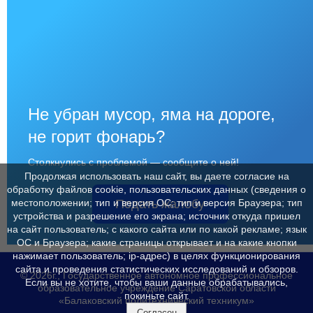
Не убран мусор, яма на дороге,
не горит фонарь?
Столкнулись с проблемой — сообщите о ней!
Продолжая использовать наш сайт, вы даете согласие на
обработку файлов cookie, пользовательских данных (сведения о
Подать жалобу
местоположении; тип и версия ОС; тип и версия Браузера; тип
устройства и разрешение его экрана; источник откуда пришел
на сайт пользователь; с какого сайта или по какой рекламе; язык
ОС и Браузера; какие страницы открывает и на какие кнопки
нажимает пользователь; ip-адрес) в целях функционирования
сайта и проведения статистических исследований и обзоров.
© 2026г., Государственное автономное профессиональное
Если вы не хотите, чтобы ваши данные обрабатывались,
образовательное учреждение Саратовской области
покиньте сайт.
«Балаковский политехнический техникум»
Согласен