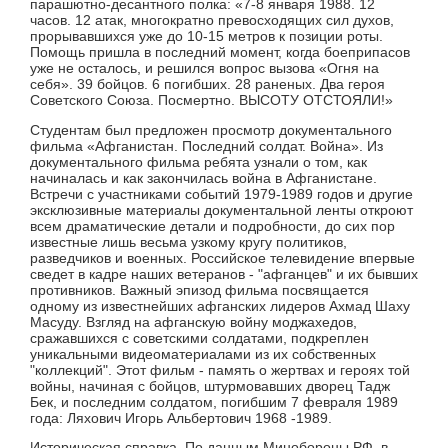
парашютно-десантного полка: «7-8 января 1988. 12
часов. 12 атак, многократно превосходящих сил духов,
прорывавшихся уже до 10-15 метров к позиции роты.
Помощь пришла в последний момент, когда боеприпасов
уже не осталось, и решился вопрос вызова «Огня на
себя». 39 бойцов. 6 погибших. 28 раненых. Два героя
Советского Союза. Посмертно. ВЫСОТУ ОТСТОЯЛИ!»
Студентам был предложен просмотр документального
фильма «Афганистан. Последний солдат. Война». Из
документального фильма ребята узнали о том, как
начиналась и как закончилась война в Афганистане.
Встречи с участниками событий 1979-1989 годов и другие
эксклюзивные материалы документальной ленты откроют
всем драматические детали и подробности, до сих пор
известные лишь весьма узкому кругу политиков,
разведчиков и военных. Российское телевидение впервые
сведет в кадре наших ветеранов - "афганцев" и их бывших
противников. Важный эпизод фильма посвящается
одному из известнейших афганских лидеров Ахмад Шаху
Масуду. Взгляд на афганскую войну моджахедов,
сражавшихся с советскими солдатами, подкреплен
уникальными видеоматериалами из их собственных
"коллекций". Этот фильм - память о жертвах и героях той
войны, начиная с бойцов, штурмовавших дворец Тадж
Бек, и последним солдатом, погибшим 7 февраля 1989
года: Ляхович Игорь Альбертович 1968 -1989.
Историческая справка. По данным Минобороны РФ, в