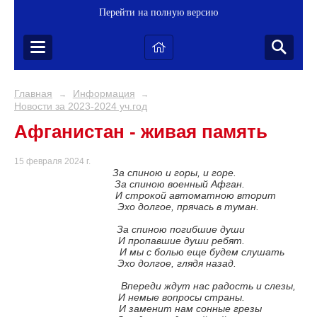
Перейти на полную версию
Главная
Информация
→
→
Новости за 2023-2024 уч.год
Афганистан - живая память
15 февраля 2024 г.
За спиною и горы, и горе.
За спиною военный Афган.
И строкой автоматною вторит
Эхо долгое, прячась в туман.
За спиною погибшие души
И пропавшие души ребят.
И мы с болью еще будем слушать
Эхо долгое, глядя назад.
Впереди ждут нас радость и слезы,
И немые вопросы страны.
И заменит нам сонные грезы