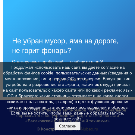
Не убран мусор, яма на дороге,
не горит фонарь?
Столкнулись с проблемой — сообщите о ней!
Продолжая использовать наш сайт, вы даете согласие на
обработку файлов cookie, пользовательских данных (сведения о
местоположении; тип и версия ОС; тип и версия Браузера; тип
Подать жалобу
устройства и разрешение его экрана; источник откуда пришел
на сайт пользователь; с какого сайта или по какой рекламе; язык
ОС и Браузера; какие страницы открывает и на какие кнопки
нажимает пользователь; ip-адрес) в целях функционирования
сайта и проведения статистических исследований и обзоров.
© 2026г., Государственное автономное профессиональное
Если вы не хотите, чтобы ваши данные обрабатывались,
образовательное учреждение Саратовской области
покиньте сайт.
«Балаковский политехнический техникум»
Согласен
© Конструктор сайтов
Nubex.ru