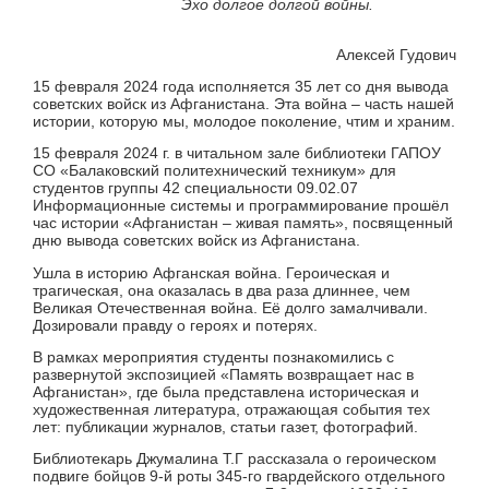
Эхо долгое долгой войны.
Алексей Гудович
15 февраля 2024 года исполняется 35 лет со дня вывода
советских войск из Афганистана. Эта война – часть нашей
истории, которую мы, молодое поколение, чтим и храним.
15 февраля 2024 г. в читальном зале библиотеки ГАПОУ
СО «Балаковский политехнический техникум» для
студентов группы 42 специальности 09.02.07
Информационные системы и программирование прошёл
час истории «Афганистан – живая память», посвященный
дню вывода советских войск из Афганистана.
Ушла в историю Афганская война. Героическая и
трагическая, она оказалась в два раза длиннее, чем
Великая Отечественная война. Её долго замалчивали.
Дозировали правду о героях и потерях.
В рамках мероприятия студенты познакомились с
развернутой экспозицией «Память возвращает нас в
Афганистан», где была представлена историческая и
художественная литература, отражающая события тех
лет: публикации журналов, статьи газет, фотографий.
Библиотекарь Джумалина Т.Г рассказала о героическом
подвиге бойцов 9-й роты 345-го гвардейского отдельного