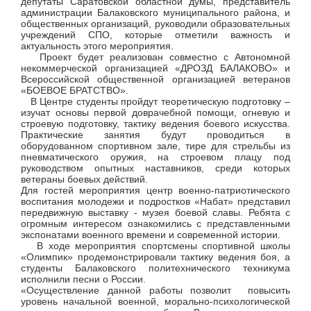
депутаты Саратовской областной думы, представитель
администрации Балаковского муниципального района, и
общественных организаций, руководили образовательных
учреждений СПО, которые отметили важность и
актуальность этого мероприятия.
Проект будет реализован совместно с Автономной
некоммерческой организацией «ДРОЗД БАЛАКОВО» и
Всероссийской общественной организацией ветеранов
«БОЕВОЕ БРАТСТВО».
В Центре студенты пройдут теоретическую подготовку –
изучат основы первой доврачебной помощи, огневую и
строевую подготовку, тактику ведения боевого искусства.
Практические занятия будут проводиться в
оборудованном спортивном зале, тире для стрельбы из
пневматического оружия, на строевом плацу под
руководством опытных наставников, среди которых
ветераны боевых действий.
Для гостей мероприятия центр военно-патриотического
воспитания молодежи и подростков «Набат» представил
передвижную выставку - музея боевой славы. Ребята с
огромным интересом ознакомились с представленными
экспонатами военного времени и современной истории.
В ходе мероприятия спортсмены спортивной школы
«Олимпик» продемонстрировали тактику ведения боя, а
студенты Балаковского политехнического техникума
исполнили песни о России.
«Осуществление данной работы позволит повысить
уровень начальной военной, морально-психологической