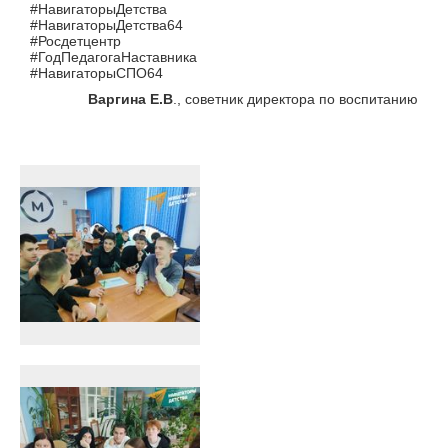
#НавигаторыДетства
#НавигаторыДетства64
#Росдетцентр
#ГодПедагогаНаставника
#НавигаторыСПО64
Варгина Е.В
., советник директора по воспитанию