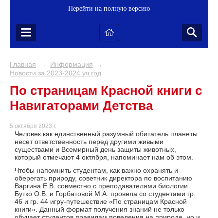
Перейти на полную версию
Главная
Информация
→
→
Новости за 2023-2024 уч.год
По страницам Красной книги с
Навигаторами Детства
5 октября 2023 г.
Человек как единственный разумный обитатель планеты
несет ответственность перед другими живыми
существами и Всемирный день защиты животных,
который отмечают 4 октября, напоминает нам об этом.
Чтобы напомнить студентам, как важно охранять и
оберегать природу, советник директора по воспитанию
Варгина Е.В. совместно с преподавателями биологии
Бутко О.В. и Горбатовой М.А. провела со студентами гр.
46 и гр. 44 игру-путешествие «По страницам Красной
книги». Данный формат получения знаний не только
обучает студентов правилам поведения на природе, но и