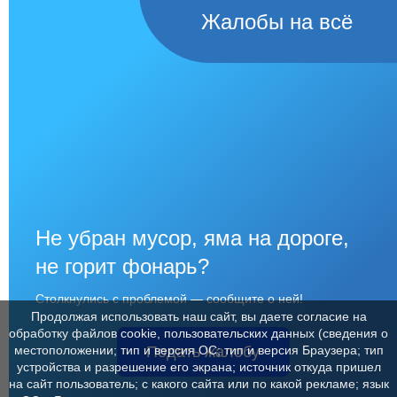
Жалобы на всё
Не убран мусор, яма на дороге,
не горит фонарь?
Столкнулись с проблемой — сообщите о ней!
Продолжая использовать наш сайт, вы даете согласие на
обработку файлов cookie, пользовательских данных (сведения о
Подать жалобу
местоположении; тип и версия ОС; тип и версия Браузера; тип
устройства и разрешение его экрана; источник откуда пришел
на сайт пользователь; с какого сайта или по какой рекламе; язык