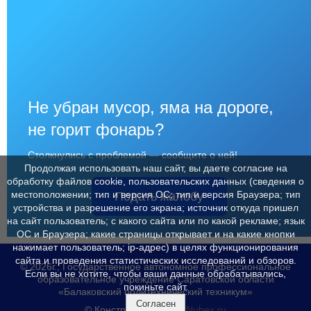
Не убран мусор, яма на дороге,
не горит фонарь?
Столкнулись с проблемой — сообщите о ней!
Продолжая использовать наш сайт, вы даете согласие на
обработку файлов cookie, пользовательских данных (сведения о
местоположении; тип и версия ОС; тип и версия Браузера; тип
Подать жалобу
устройства и разрешение его экрана; источник откуда пришел
на сайт пользователь; с какого сайта или по какой рекламе; язык
ОС и Браузера; какие страницы открывает и на какие кнопки
нажимает пользователь; ip-адрес) в целях функционирования
сайта и проведения статистических исследований и обзоров.
© 2026г., Государственное автономное профессиональное
Если вы не хотите, чтобы ваши данные обрабатывались,
образовательное учреждение Саратовской области
покиньте сайт.
«Балаковский политехнический техникум»
Согласен
© Конструктор сайтов
Nubex.ru