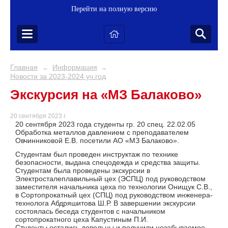
Перейти на полную версию
Главная
Информация
→
→
Новости за 2023-2024 уч.год
Экскурсия на «МЗ Балаково»
20 сентября 2023 г.
20 сентября 2023 года студенты гр. 20 спец. 22.02.05
Обработка металлов давлением с преподавателем
Овчинниковой Е.В. посетили АО «МЗ Балаково».
Студентам был проведен инструктаж по технике
безопасности, выдана спецодежда и средства защиты.
Студентам была проведены экскурсии в
Электросталеплавильный цех (ЭСПЦ) под руководством
заместителя начальника цеха по технологии Онищук С.В.,
в Сортопрокатный цех (СПЦ) под руководством инженера-
технолога Абдряшитова Ш.Р. В завершении экскурсии
состоялась беседа студентов с начальником
сортопрокатного цеха Капустиным П.И.
Студенты остались довольны и получили незабываемое